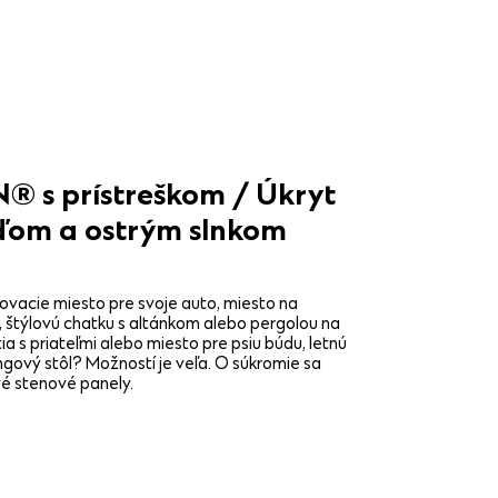
 s prístreškom / Úkryt
ďom a ostrým slnkom
ovacie miesto pre svoje auto, miesto na
, štýlovú chatku s altánkom alebo pergolou na
ia s priateľmi alebo miesto pre psiu búdu, letnú
gový stôl? Možností je veľa. O súkromie sa
vé stenové panely.