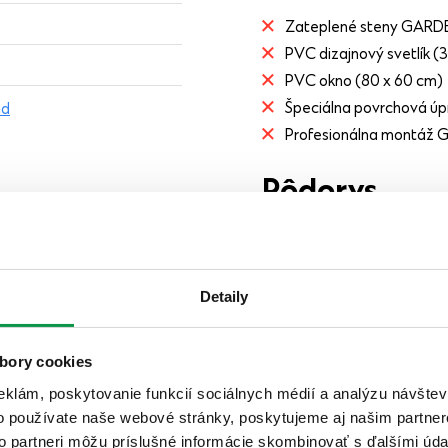
Zateplené steny GAR
PVC dizajnový svetlík (
PVC okno (80 x 60 cm)
Špeciálna povrchová úp
ad
Profesionálna montáž
Pôdorys
pre riešenie na mieru
.
Detaily
bory cookies
eklám, poskytovanie funkcií sociálnych médií a analýzu návšte
o používate naše webové stránky, poskytujeme aj našim partner
to partneri môžu príslušné informácie skombinovať s ďalšími údaj