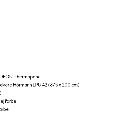
RDEON Thermopanel
é dvere Hörmann LPU 42 (87,5 x 200 cm)
C
ej farbe
farbe