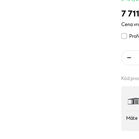
7 71
Cena vr
Pro
Kód pro
Máte 