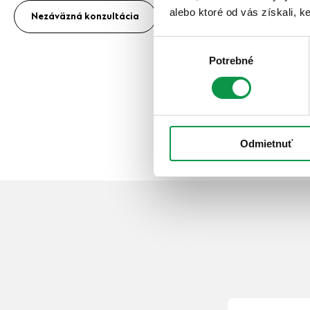
alebo ktoré od vás získali, ke
Nezáväzná konzultácia
Výber
Potrebné
súhlasu
Odmietnuť