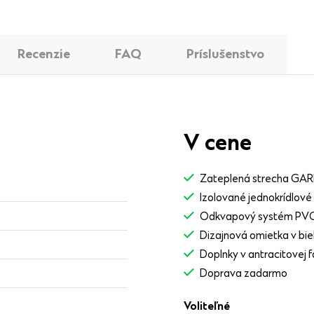
Recenzie
FAQ
Príslušenstvo
V cene
Zateplená strecha GA
Izolované jednokrídlov
Odkvapový systém PV
Dizajnová omietka v biel
Doplnky v antracitovej 
Doprava zadarmo
Voliteľné