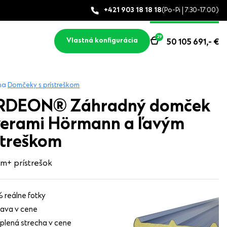
+421 903 18 18 18
(Po-Pi | 7:30-17:00)
29
Vlastná konfigurácia
50 105 691,-
€
na
Domčeky s prístreškom
RDEON® Záhradný domček
verami Hörmann a ľavým
streškom
 m
+ prístrešok
 reálne fotky
ava v cene
plená strecha v cene