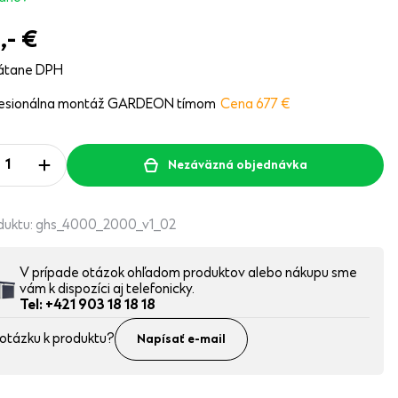
1,-
€
átane DPH
fesionálna montáž GARDEON tímom
Cena 677
€
Nezáväzná objednávka
duktu:
ghs_4000_2000_v1_02
V prípade otázok ohľadom produktov alebo nákupu sme
vám k dispozíci aj telefonicky.
Tel: +421 903 18 18 18
otázku k produktu?
Napísať e-mail