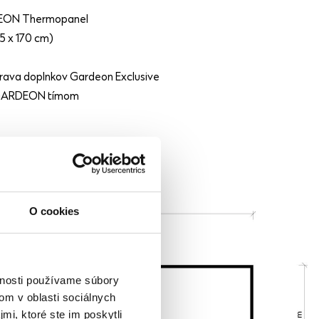
DEON Thermopanel
35 x 170 cm)
rava doplnkov Gardeon Exclusive
 GARDEON tímom
O cookies
vnosti používame súbory
om v oblasti sociálnych
mi, ktoré ste im poskytli