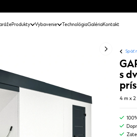
aráže
Produkty
Vybavenie
Technológia
Galéria
Kontakt
Späť 
GA
s d
prí
4 m x 2
100%
Dopr
Zate