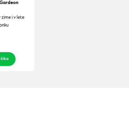
 Gardeon
 zime i v lete
vonku
a
ošíka