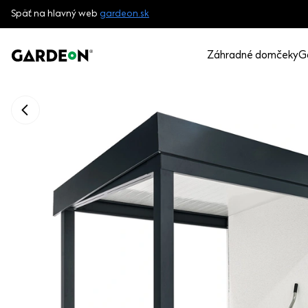
Späť na hlavný web
gardeon.sk
Záhradné domčeky
G