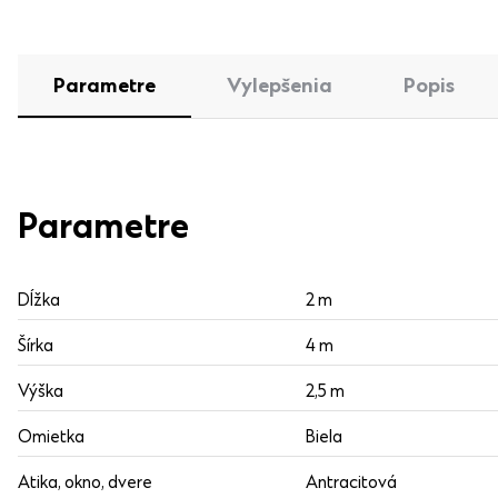
Parametre
Vylepšenia
Popis
Parametre
Dĺžka
2 m
Šírka
4 m
Výška
2,5 m
Omietka
Biela
Atika, okno, dvere
Antracitová