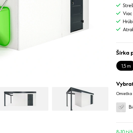
Stre
Viac
Hrúb
Atra
Šírka 
1,5 m
Vybrať
Omietka
Bi
8-10 tý