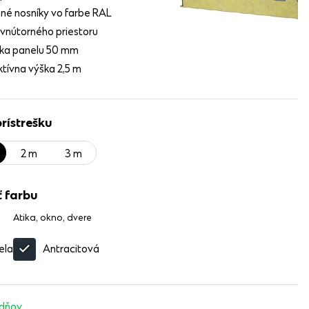
šné nosníky vo farbe RAL
 vnútorného priestoru
ka panelu 50 mm
ktívna výška 2,5 m
prístrešku
2 m
3 m
 farbu
Atika, okno, dvere
ela
Antracitová
ždňov