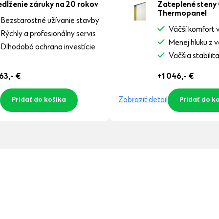
edĺženie záruky na 20 rokov
Zateplené steny
Thermopanel
Bezstarostné užívanie stavby
Väčší komfort v
Rýchly a profesionálny servis
Menej hluku z 
Dlhodobá ochrana investície
Väčšia stabilit
63,-
€
+1 046,-
€
Zobraziť detail
Pridať do košíka
Pridať do k