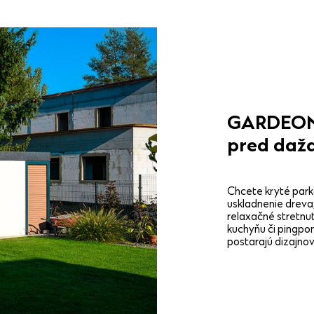
GARDEON®
pred daž
Chcete kryté park
uskladnenie dreva
relaxačné stretnut
kuchyňu či pingpon
postarajú dizajno