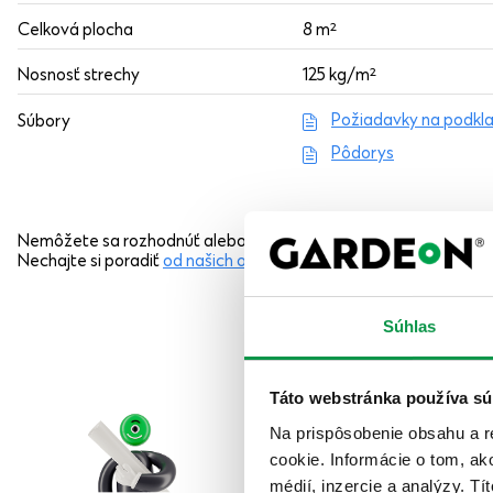
Celková plocha
8 m²
Nosnosť strechy
125 kg/m²
Požiadavky na podkl
Súbory
Pôdorys
Nemôžete sa rozhodnúť alebo chcete niečo iné?
Nechajte si poradiť
od našich odborníkov
alebo nás kontaktujte
Súhlas
Táto webstránka používa sú
Na prispôsobenie obsahu a r
cookie. Informácie o tom, ak
médií, inzercie a analýzy. Tí