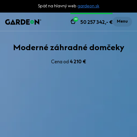
Späť na hlavný web
gardeon.sk
30
Menu
50 257 342,-
€
Moderné záhradné domčeky
Cena od
4 210 €