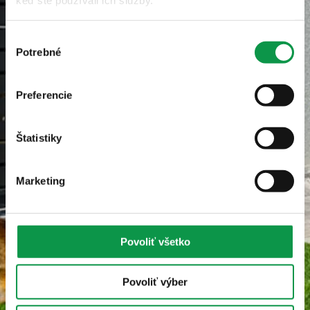
keď ste používali ich služby.
Výber
Potrebné
súhlasu
Preferencie
Štatistiky
Marketing
Povoliť všetko
Povoliť výber