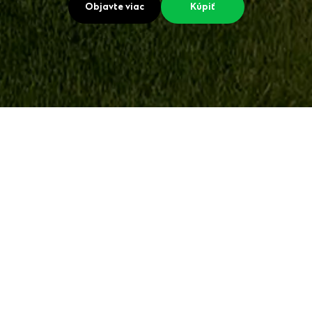
Objavte viac
Kúpiť
Garáže na celý život
Cena od
10 289 €