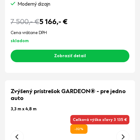
Moderný dizajn
7 500,-
€
5 166,-
€
Cena vrátane DPH
skladom
Zobraziť detail
Zvýšený prístrešok GARDEON® - pre jedno
auto
3,3 m x 4,8 m
Celková výška zľavy 3 135 €
-32%