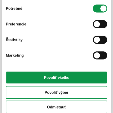
Výber
Potrebné
súhlasu
Preferencie
Štatistiky
Marketing
100% reálne fotky
Zateplená strecha v cene
Strešné nosníky vo farbe RAL
Povoliť všetko
Atraktívna výška 2,5 m
Moderný dizajn
Povoliť výber
9 834,-
€
Odmietnuť
Cena vrátane DPH