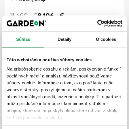
11 490,-
€
8 106,-
€
Cena vrátane DPH
skladom
Súhlas
Detaily
O cookies
Zobraziť detail
Táto webstránka používa súbory cookies
Na prispôsobenie obsahu a reklám, poskytovanie funkcií
sociálnych médií a analýzu návštevnosti používame
GARDEON® Prístrešok pre auto a vchod
súbory cookie. Informácie o tom, ako používate naše
webové stránky, poskytujeme aj našim partnerom v
5 m x 5 m
oblasti sociálnych médií, inzercie a analýzy. Títo partneri
môžu príslušné informácie skombinovať s ďalšími
údajmi, ktoré ste im poskytli alebo ktoré od vás získali,
keď ste používali ich služby.