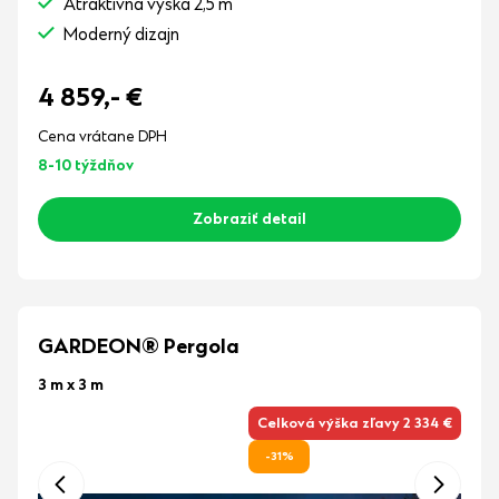
Atraktívna výška 2,5 m
Moderný dizajn
4 859,-
€
Cena vrátane DPH
8-10 týždňov
Zobraziť detail
GARDEON® Pergola
3 m x 3 m
Celková výška zľavy 2 334 €
-31%