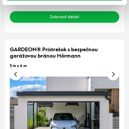
8-10 týždňov
Zobraziť detail
GARDEON® Prístrešok s bezpečnou
garážovou bránou Hörmann
5 m x 6 m