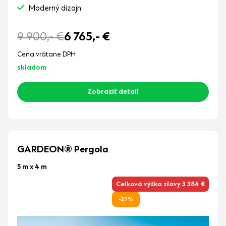
Moderný dizajn
9 900,-
€
6 765,-
€
Cena vrátane DPH
skladom
Zobraziť detail
GARDEON® Pergola
5 m x 4 m
Celková výška zľavy 3 384 €
-29%