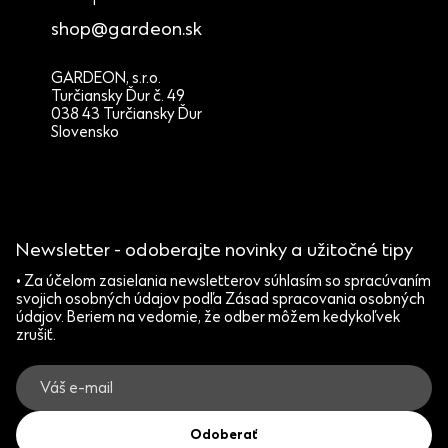
shop@gardeon.sk
GARDEON, s.r.o.
Turčiansky Ďur č. 49
038 43 Turčiansky Ďur
Slovensko
Newsletter - odoberajte novinky a užitočné tipy
• Za účelom zasielania newsletterov súhlasím so spracúvaním
svojich osobných údajov podľa Zásad spracovania osobných
údajov. Beriem na vedomie, že odber môžem kedykoľvek
zrušiť.
Odoberať