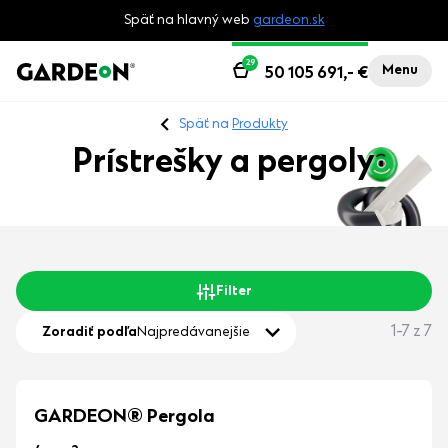
Späť na hlavný web
gardeon.sk
29
Menu
50 105 691,-
€
Späť na
Produkty
Prístrešky a pergoly
Filter
1-7 z 7
Zoradiť podľa
Najpredávanejšie
GARDEON® Pergola