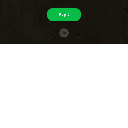
Kúpiť
3+ hodiny
Až 20 rokov
Doba montáže
Dlhodobá záruka
Kvalitné materiály
Z Nemecka a Švajčiarska
10 000+
4-6 týždňov
Spokojných zákazníkov
Doba doručenia