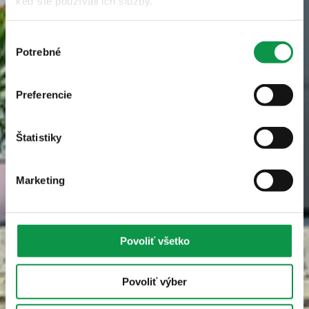
keď ste používali ich služby.
Výber
Potrebné
súhlasu
Preferencie
Štatistiky
Marketing
Povoliť všetko
Povoliť výber