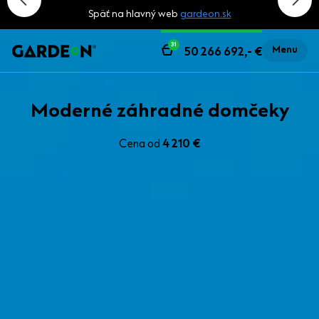
Späť na hlavný web
gardeon.sk
31
Menu
50 266 692,-
€
Moderné záhradné domčeky
Cena od
4 210 €