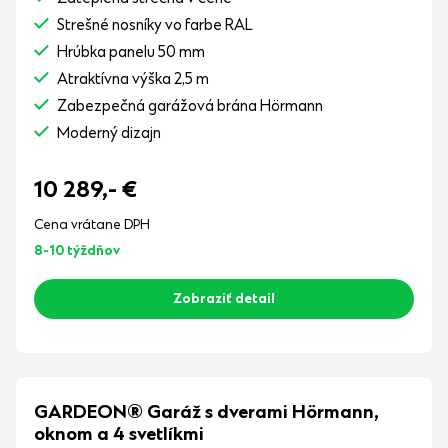
Strešné nosníky vo farbe RAL
Hrúbka panelu 50 mm
Atraktívna výška 2,5 m
Zabezpečná garážová brána Hörmann
Moderný dizajn
10 289,-
€
Cena vrátane DPH
8-10 týždňov
Zobraziť detail
GARDEON® Garáž s dverami Hörmann,
oknom a 4 svetlíkmi