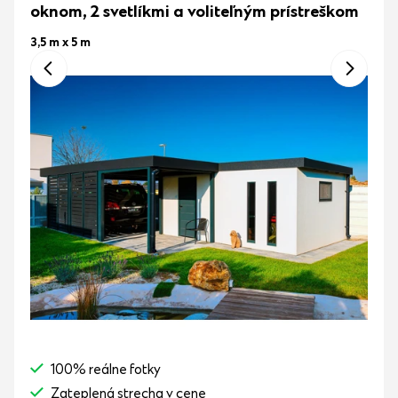
oknom, 2 svetlíkmi a voliteľným prístreškom
3,5 m x 5 m
100% reálne fotky
Zateplená strecha v cene