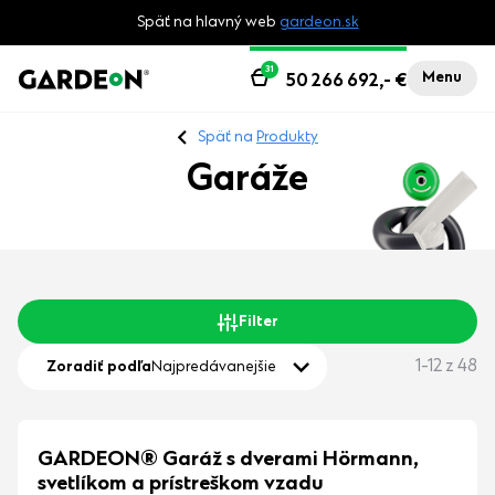
Späť na hlavný web
gardeon.sk
31
Menu
50 266 692,-
€
Späť na
Produkty
Garáže
Filter
1-12 z 48
Zoradiť podľa
Najpredávanejšie
GARDEON® Garáž s dverami Hörmann,
svetlíkom a prístreškom vzadu