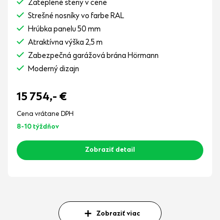
Zateplené steny v cene
Strešné nosníky vo farbe RAL
Hrúbka panelu 50 mm
Atraktívna výška 2,5 m
Zabezpečná garážová brána Hörmann
Moderný dizajn
15 754,-
€
Cena vrátane DPH
8-10 týždňov
Zobraziť detail
Zobraziť viac