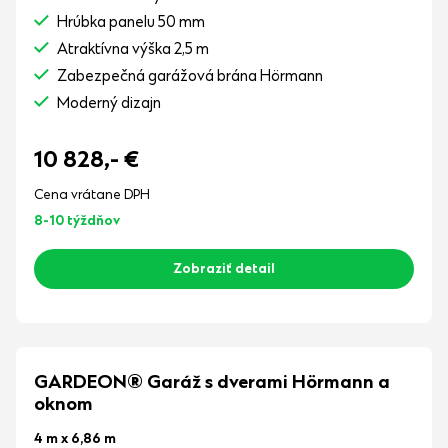
Hrúbka panelu 50 mm
Atraktívna výška 2,5 m
Zabezpečná garážová brána Hörmann
Moderný dizajn
10 828,-
€
Cena vrátane DPH
8-10 týždňov
Zobraziť detail
GARDEON® Garáž s dverami Hörmann a
oknom
4 m x 6,86 m