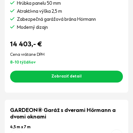
Hrúbka panelu 50 mm
Atraktívna výška 2,5 m
Zabezpečná garážová brána Hörmann
Moderný dizajn
14 403,-
€
Cena vrátane DPH
8-10 týždňov
Zobraziť detail
GARDEON® Garáž s dverami Hörmann a
dvomi oknami
4,5 m x 7 m