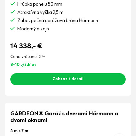
Hrúbka panelu 50 mm
Atraktívna výška 2,5 m
Zabezpečná garážová brána Hörmann
Moderný dizajn
14 338,-
€
Cena vrátane DPH
8-10 týždňov
Zobraziť detail
GARDEON® Garáž s dverami Hörmann a
dvomi oknami
4 m x 7 m