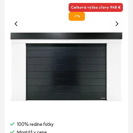
Celková výška zľavy 948 €
-7%
100% reálne fotky
Montáž v cene