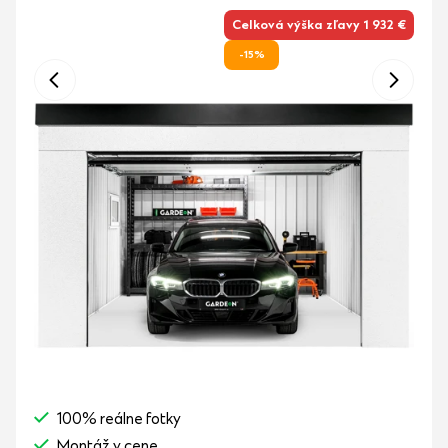
Celková výška zľavy 1 932 €
-15%
100% reálne fotky
Montáž v cene