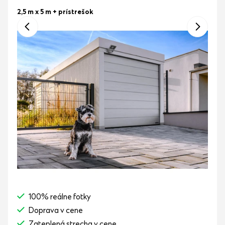
2,5 m x 5 m
+ prístrešok
100% reálne fotky
Doprava v cene
Zateplená strecha v cene