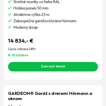
Strešné nosníky vo farbe RAL
Hrúbka panelu 50 mm
Atraktívna výška 2,5 m
Zabezpečná garážová brána Hörmann
Moderný dizajn
14 834,-
€
Cena vrátane DPH
8-10 týždňov
Zobraziť detail
GARDEON® Garáž s dverami Hörmann a
oknom