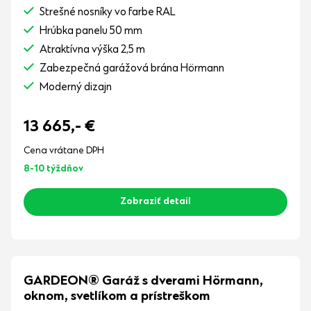
Strešné nosníky vo farbe RAL
Hrúbka panelu 50 mm
Atraktívna výška 2,5 m
Zabezpečná garážová brána Hörmann
Moderný dizajn
13 665,-
€
Cena vrátane DPH
8-10 týždňov
Zobraziť detail
GARDEON® Garáž s dverami Hörmann,
oknom, svetlíkom a prístreškom