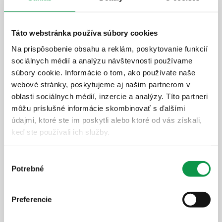
4 m x 6 m
Táto webstránka používa súbory cookies
Na prispôsobenie obsahu a reklám, poskytovanie funkcií
sociálnych médií a analýzu návštevnosti používame
súbory cookie. Informácie o tom, ako používate naše
webové stránky, poskytujeme aj našim partnerom v
oblasti sociálnych médií, inzercie a analýzy. Títo partneri
môžu príslušné informácie skombinovať s ďalšími
údajmi, ktoré ste im poskytli alebo ktoré od vás získali,
keď ste používali ich služby.
Výber
Potrebné
súhlasu
100% reálne fotky
Preferencie
Doprava v cene
Zateplená strecha v cene