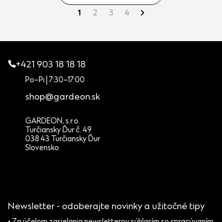
1
2
3
4
+421 903 18 18 18
Po–Pi | 7:30–17:00
shop@gardeon.sk
GARDEON, s.r.o.
Turčiansky Ďur č. 49
038 43 Turčiansky Ďur
Slovensko
Newsletter - odoberajte novinky a užitočné tipy
• Za účelom zasielania newsletterov súhlasím so spracúvaním