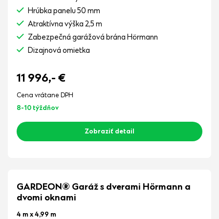
Hrúbka panelu 50 mm
Atraktívna výška 2,5 m
Zabezpečná garážová brána Hörmann
Dizajnová omietka
11 996,-
€
Cena vrátane DPH
8-10 týždňov
Zobraziť detail
GARDEON® Garáž s dverami Hörmann a
dvomi oknami
4 m x 4,99 m