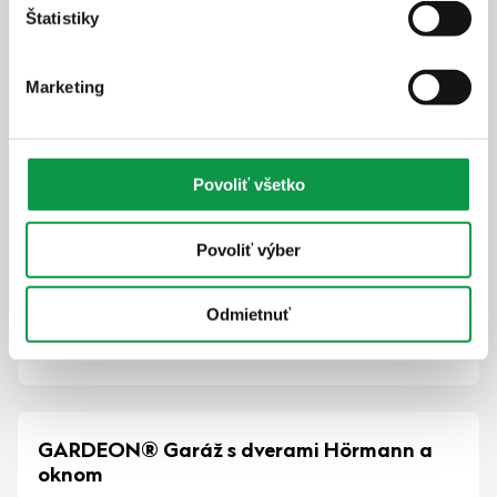
Štatistiky
Strešné nosníky vo farbe RAL
Hrúbka panelu 50 mm
Atraktívna výška 2,5 m
Marketing
Zabezpečná garážová brána Hörmann
Moderný dizajn
Povoliť všetko
13 665,-
€
Cena vrátane DPH
Povoliť výber
8-10 týždňov
Odmietnuť
Zobraziť detail
GARDEON® Garáž s dverami Hörmann a
oknom