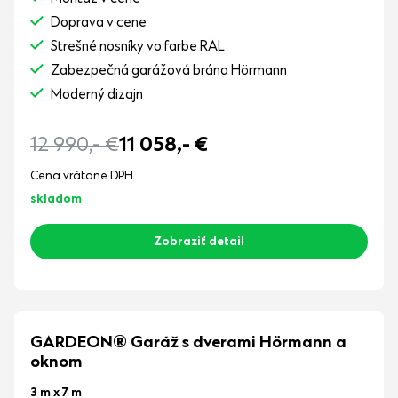
Doprava v cene
Strešné nosníky vo farbe RAL
Zabezpečná garážová brána Hörmann
Moderný dizajn
12 990,-
€
11 058,-
€
Cena vrátane DPH
skladom
Zobraziť detail
GARDEON® Garáž s dverami Hörmann a
oknom
3 m x 7 m