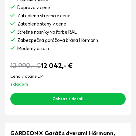
Doprava v cene
Zateplená strecha v cene
Zateplené steny v cene
Strešné nosníky vo farbe RAL
Zabezpečná garážová brána Hörmann
Moderný dizajn
12 990,-
€
12 042,-
€
Cena vrátane DPH
skladom
Zobraziť detail
GARDEON® Garáž s dverami Hörmann,