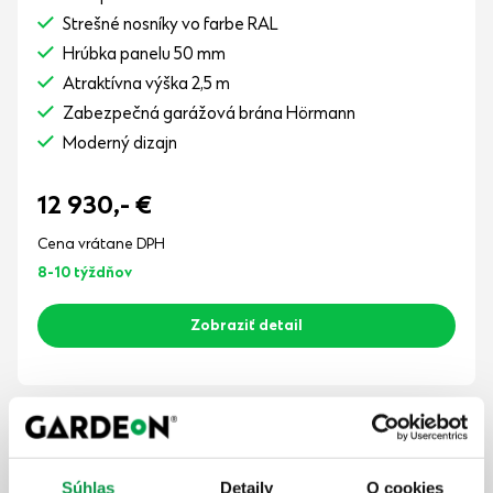
Strešné nosníky vo farbe RAL
Hrúbka panelu 50 mm
Atraktívna výška 2,5 m
Zabezpečná garážová brána Hörmann
Moderný dizajn
12 930,-
€
Cena vrátane DPH
8-10 týždňov
Zobraziť detail
GARDEON® Garáž 4 m x 6 m s dverami
Hörmann, oknom a svetlíkom
Súhlas
Detaily
O cookies