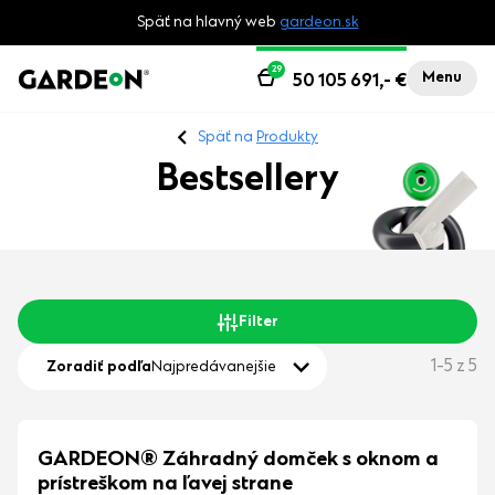
Späť na hlavný web
gardeon.sk
29
Menu
50 105 691,-
€
Späť na
Produkty
Bestsellery
Filter
1-5 z 5
Zoradiť podľa
Najpredávanejšie
GARDEON® Záhradný domček s oknom a
prístreškom na ľavej strane