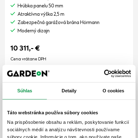
Hrúbka panelu 50 mm
Atraktívna výška 2,5 m
Zabezpečná garážová brána Hörmann
Moderný dizajn
10 311,-
€
Cena vrátane DPH
8-10 týždňov
Zobraziť detail
Súhlas
Detaily
O cookies
Táto webstránka používa súbory cookies
GARDEON® Garáž s dverami Hörmann,
Na prispôsobenie obsahu a reklám, poskytovanie funkcií
oknom a ľavým prístreškom
sociálnych médií a analýzu návštevnosti používame
3 m x 6 m
+ prístrešok
súbory cookie. Informácie o tom, ako používate naše