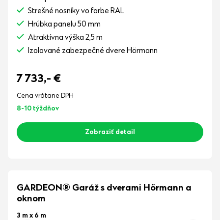
Strešné nosníky vo farbe RAL
Hrúbka panelu 50 mm
Atraktívna výška 2,5 m
Izolované zabezpečné dvere Hörmann
7 733,-
€
Cena vrátane DPH
8-10 týždňov
Zobraziť detail
GARDEON® Garáž s dverami Hörmann a
oknom
3 m x 6 m