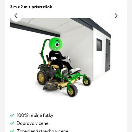
3 m x 2 m
+ prístrešok
100% reálne fotky
Doprava v cene
Zateplená strecha v cene