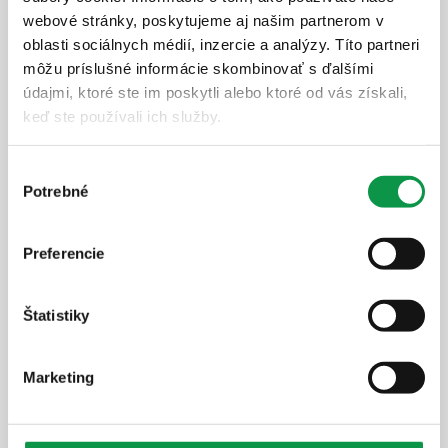
webové stránky, poskytujeme aj našim partnerom v
oblasti sociálnych médií, inzercie a analýzy. Títo partneri
môžu príslušné informácie skombinovať s ďalšími
údajmi, ktoré ste im poskytli alebo ktoré od vás získali,
keď ste používali ich služby.
Výber
Potrebné
súhlasu
Preferencie
Štatistiky
100% reálne fotky
Marketing
Doprava v cene
Zateplená strecha v cene
Strešné nosníky vo farbe RAL