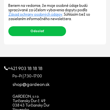
Beriem na vedomie, že moje osobné údaje budú
spracúvané za účelom vybavenia dopytu podľa
Zásad ochrany osobných údajov
. Súhlasím tiež so
zasielaním informačného newslettera.
+421 903 18 18 18
Po–Pi | 7:30–17:00
shop@gardeon.sk
GARDEON, s.r.o.
Turčiansky Ďur č. 49
038 43 Turčiansky Ďur