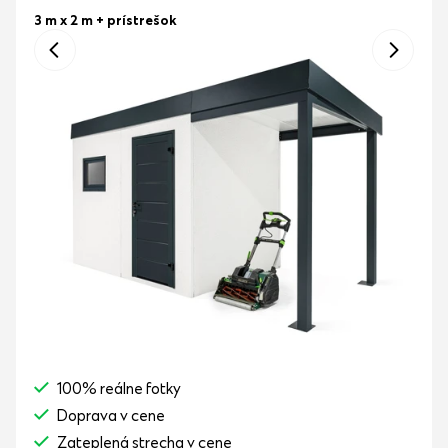
3 m x 2 m
+ prístrešok
100% reálne fotky
Doprava v cene
Zateplená strecha v cene