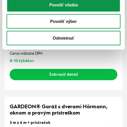
Hrúbka panelu 50 mm
Povoliť všetko
Atraktívna výška 2,5 m
Zabezpečná garážová brána Hörmann
Povoliť výber
Dizajnová omietka
Odmietnuť
14 326,-
€
Cena vrátane DPH
8-10 týždňov
Zobraziť detail
GARDEON® Garáž s dverami Hörmann,
oknom a pravým prístreškom
3 m x 6 m
+ prístrešok