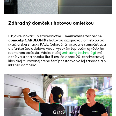
Záhradný domček s hotovou omietkou
Objavte inováciu v stavebníctve –
montované záhradné
domčeky GARDEON®
s hotovou dizajnovou omietkou od
švajčiarskej značky KABE. Celoročná fasáda je samočistiaca
a s ľahkosťou odoláva vode, vysokým teplotám aj všetkým
rozmarom počasia. Vďaka našej
unikátnej technológii
má
oceľová stena hrúbku
iba 5 cm
, čo oproti 20-centimetrovej
klasickej murovanej stene šetrí priestor vo vašej záhrade aj v
interiéri domčeka.