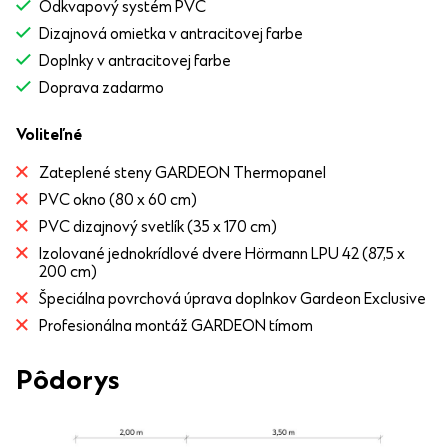
Odkvapový systém PVC
Dizajnová omietka v antracitovej farbe
Doplnky v antracitovej farbe
Doprava zadarmo
Voliteľné
Zateplené steny GARDEON Thermopanel
PVC okno (80 x 60 cm)
PVC dizajnový svetlík (35 x 170 cm)
Izolované jednokrídlové dvere Hörmann LPU 42 (87,5 x
200 cm)
Špeciálna povrchová úprava doplnkov Gardeon Exclusive
Profesionálna montáž GARDEON tímom
Pôdorys