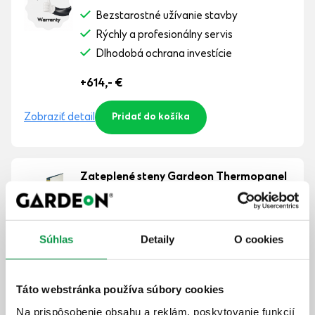
Bezstarostné užívanie stavby
Rýchly a profesionálny servis
Dlhodobá ochrana investície
+614,-
€
Zobraziť detail
Pridať do košíka
Zateplené steny Gardeon Thermopanel
Väčší komfort v zime i v lete
Menej hluku z vonku
Väčšia stabilita
Súhlas
Detaily
O cookies
+1 292,-
€
Táto webstránka používa súbory cookies
Zobraziť detail
Pridať do košíka
Na prispôsobenie obsahu a reklám, poskytovanie funkcií