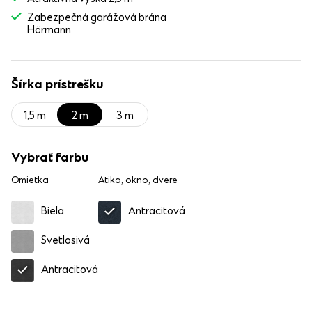
Zabezpečná garážová brána
Hörmann
Šírka prístrešku
1,5 m
2 m
3 m
Vybrať farbu
Omietka
Atika, okno, dvere
Biela
Antracitová
Svetlosivá
Antracitová