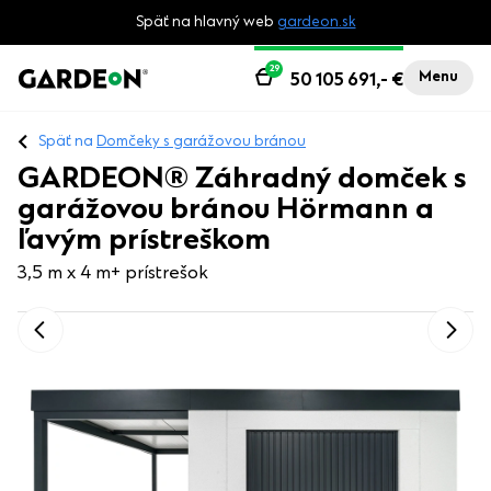
Späť na hlavný web
gardeon.sk
29
Menu
50 105 691,-
€
Späť na
Domčeky s garážovou bránou
GARDEON® Záhradný domček s
garážovou bránou Hörmann a
ľavým prístreškom
3,5 m x 4 m
+ prístrešok