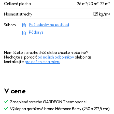
Celková plocha
26 m²; 20 m²; 22 m²
Nosnosť strechy
125 kg/m²
Požiadavky na podklad
Súbory
Pôdorys
Nemôžete sa rozhodnúť alebo chcete niečo iné?
Nechajte si poradiť
od našich odborníkov
alebo nás
kontaktujte
pre riešenie na mieru
.
V cene
Zateplená strecha GARDEON Thermopanel
Výklopná garážová brána Hörmann Berry (250 x 212,5 cm)