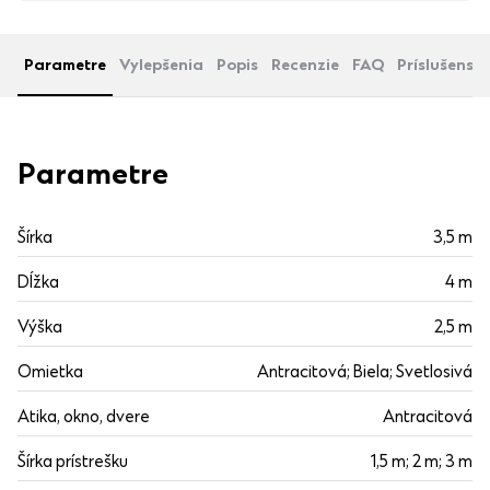
Parametre
Vylepšenia
Popis
Recenzie
FAQ
Príslušenst
Parametre
Šírka
3,5 m
Dĺžka
4 m
Výška
2,5 m
Omietka
Antracitová; Biela; Svetlosivá
Atika, okno, dvere
Antracitová
Šírka prístrešku
1,5 m; 2 m; 3 m