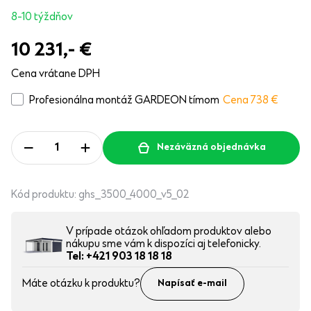
8-10 týždňov
10 231,-
€
Cena vrátane DPH
Profesionálna montáž GARDEON tímom
Cena 738
€
Nezáväzná objednávka
Kód produktu:
ghs_3500_4000_v5_02
V prípade otázok ohľadom produktov alebo
nákupu sme vám k dispozíci aj telefonicky.
Tel: +421 903 18 18 18
Máte otázku k produktu?
Napísať e-mail