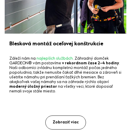
Blesková montáž oceľovej konštrukcie
Záleží nám na
najlepších službách
. Záhradný domček
GARDEON® vám postavíme
v rekordnom čase 2–4 hodiny
.
Naši odborníci zvládnu kompletnú montáž počas jedného
popoludnia, takže nemusíte čakať dlhé mesiace a zároveň si
ušetríte námahu pri prenášaní ťažkých bremien. Bez
akejkoľvek vašej námahy sa na záhrade rýchlo objaví
moderný úložný priestor
na všetky veci, ktoré doposiaľ
nemali svoje stále miesto.
Zobraziť viac