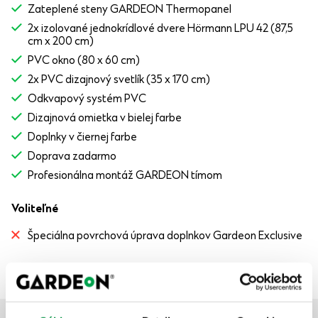
Zateplené steny GARDEON Thermopanel
2x izolované jednokrídlové dvere Hörmann LPU 42 (87,5
cm x 200 cm)
PVC okno (80 x 60 cm)
2x PVC dizajnový svetlík (35 x 170 cm)
Odkvapový systém PVC
Dizajnová omietka v bielej farbe
Doplnky v čiernej farbe
Doprava zadarmo
Profesionálna montáž GARDEON tímom
Voliteľné
Špeciálna povrchová úprava doplnkov Gardeon Exclusive