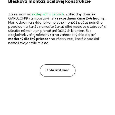
Blesková montáž oceľovej konštrukcie
Záleží nám na
najlepších službách
. Záhradný domček
GARDEON® vám postavíme
v rekordnom čase 2–4 hodiny
.
Naši odborníci zvládnu kompletnú montáž počas jedného
popoludnia, takže nemusíte čakať dlhé mesiace a zároveň si
ušetríte námahu pri prenášaní ťažkých bremien. Bez
akejkoľvek vašej námahy sa na záhrade rýchlo objaví
moderný úložný priestor
na všetky veci, ktoré doposiaľ
nemali svoje stále miesto.
Zobraziť viac