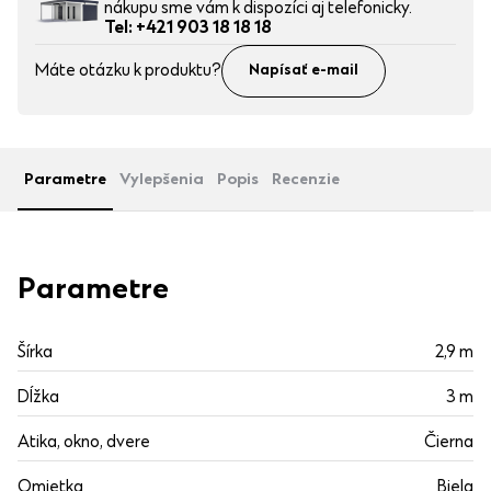
nákupu sme vám k dispozíci aj telefonicky.
Tel: +421 903 18 18 18
Máte otázku k produktu?
Napísať e-mail
Parametre
Vylepšenia
Popis
Recenzie
Parametre
Šírka
2,9 m
Dĺžka
3 m
Atika, okno, dvere
Čierna
Omietka
Biela