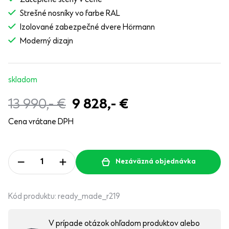
Strešné nosníky vo farbe RAL
Izolované zabezpečné dvere Hörmann
Moderný dizajn
skladom
13 990,-
€
9 828,-
€
Cena vrátane DPH
Nezáväzná objednávka
Kód produktu:
ready_made_r219
V prípade otázok ohľadom produktov alebo