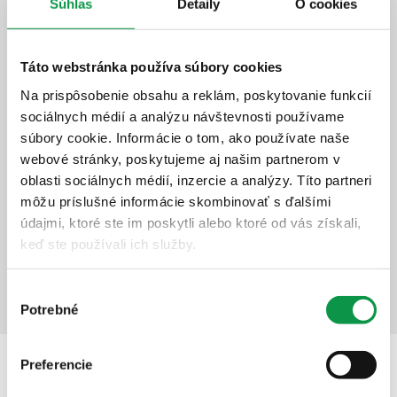
Súhlas
Detaily
O cookies
Odporúčané vylepšenia
Táto webstránka používa súbory cookies
Na prispôsobenie obsahu a reklám, poskytovanie funkcií
Predĺženie záruky na 20 rokov
sociálnych médií a analýzu návštevnosti používame
Bezstarostné užívanie stavby
súbory cookie. Informácie o tom, ako používate naše
Rýchly a profesionálny servis
webové stránky, poskytujeme aj našim partnerom v
Dlhodobá ochrana investície
oblasti sociálnych médií, inzercie a analýzy. Títo partneri
môžu príslušné informácie skombinovať s ďalšími
+590,-
€
údajmi, ktoré ste im poskytli alebo ktoré od vás získali,
keď ste používali ich služby.
Zobraziť detail
Pridať do košíka
Výber
Potrebné
súhlasu
Preferencie
Popis