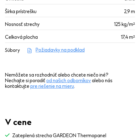
Šírka prístrešku
2,9 m
Nosnosť strechy
125 kg/m²
Celková plocha
17,4 m²
Požiadavky na podklad
Súbory
Nemôžete sa rozhodnúť alebo chcete niečo iné?
Nechajte si poradiť
od našich odborníkov
alebo nás
kontaktujte
pre riešenie na mieru
.
V cene
Zateplená strecha GARDEON Thermopanel