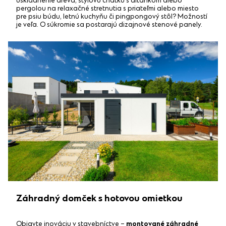
uskladnenie dreva, štýlovú chatku s altánkom alebo
pergolou na relaxačné stretnutia s priateľmi alebo miesto
pre psiu búdu, letnú kuchyňu či pingpongový stôl? Možností
je veľa. O súkromie sa postarajú dizajnové stenové panely.
Záhradný domček s hotovou omietkou
Objavte inováciu v stavebníctve –
montované záhradné