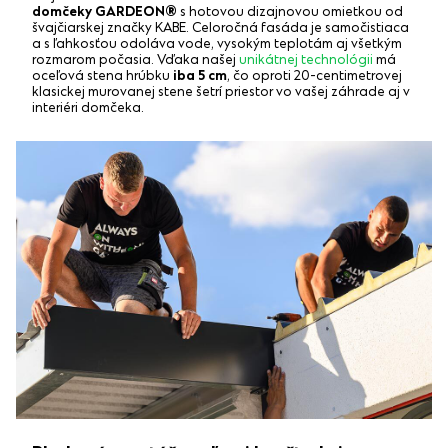
domčeky GARDEON®
s hotovou dizajnovou omietkou od
švajčiarskej značky KABE. Celoročná fasáda je samočistiaca
a s ľahkosťou odoláva vode, vysokým teplotám aj všetkým
rozmarom počasia. Vďaka našej
unikátnej technológii
má
oceľová stena hrúbku
iba 5 cm
, čo oproti 20-centimetrovej
klasickej murovanej stene šetrí priestor vo vašej záhrade aj v
interiéri domčeka.