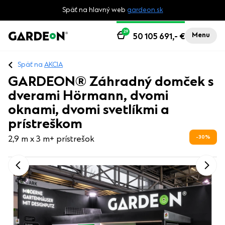
Späť na hlavný web
gardeon.sk
29
Menu
50 105 691,-
€
Späť na
AKCIA
GARDEON® Záhradný domček s
dverami Hörmann, dvomi
oknami, dvomi svetlíkmi a
prístreškom
30
%
2,9 m x 3 m
+ prístrešok