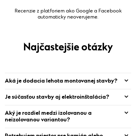
Recenzie z platforiem ako Google a Facebook
automaticky neoverujeme.
Najčastejšie otázky
Aká je dodacia lehota montovanej stavby?
Štandardná dodacia lehota pre montované budovy je 4 až 6
Je súčasťou stavby aj elektroinštalácia?
týždňov od zloženia zálohy.
Konkrétny termín je zákazníkovi potvrdený e-mailom.
Nie, súčasťou stavby nie je elektroinštalácia ani
Aký je rozdiel medzi izolovanou a
vodoinštalácia.
neizolovanou variantou?
Najväčší rozdiel medzi izolovanou a neizolovanou variantou
je teplota vo vnútri stavby. Izolovaná stavba sa menej