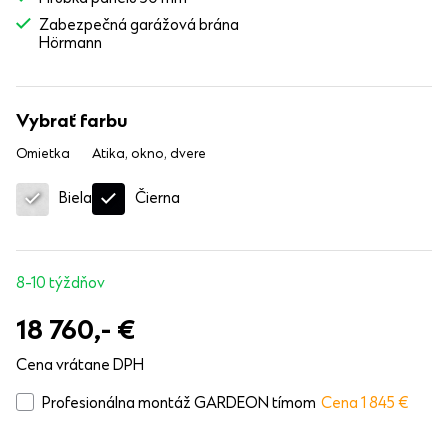
Zabezpečná garážová brána
Hörmann
Vybrať farbu
Omietka
Atika, okno, dvere
Čierna
Biela
8-10 týždňov
18 760,-
€
Cena vrátane DPH
Profesionálna montáž GARDEON tímom
Cena 1 845
€