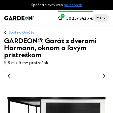
Späť na hlavný web
gardeon.sk
30
Menu
50 257 342,-
€
Späť na
Garáže
GARDEON® Garáž s dverami
Hörmann, oknom a ľavým
prístreškom
5,8 m x 5 m
+ prístrešok