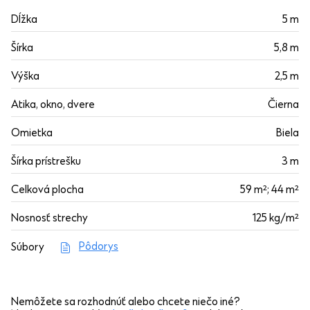
Dĺžka
5 m
Šírka
5,8 m
Výška
2,5 m
Atika, okno, dvere
Čierna
Omietka
Biela
Šírka prístrešku
3 m
Celková plocha
59 m²; 44 m²
Nosnosť strechy
125 kg/m²
Pôdorys
Súbory
Nemôžete sa rozhodnúť alebo chcete niečo iné?