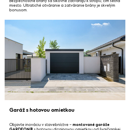
Bezpečnostné brány sa šikovne zatvárajú k stropu, čím šetria
miesto. Ultratiché otváranie a zatváranie brány je skvelým
bonusom.
Garáž s hotovou omietkou
Objavte inováciu v stavebníctve –
montované garáže
GARDEON®
s hotovou dizajnovou omietkou od švajčiarskej