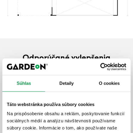
Odporúčané vylepšenia
Predĺženie záruky na 20 rokov
Súhlas
Detaily
O cookies
Bezstarostné užívanie stavby
Rýchly a profesionálny servis
Dlhodobá ochrana investície
Táto webstránka používa súbory cookies
Na prispôsobenie obsahu a reklám, poskytovanie funkcií
+1 126,-
€
sociálnych médií a analýzu návštevnosti používame
súbory cookie. Informácie o tom, ako používate naše
Zobraziť detail
Pridať do košíka