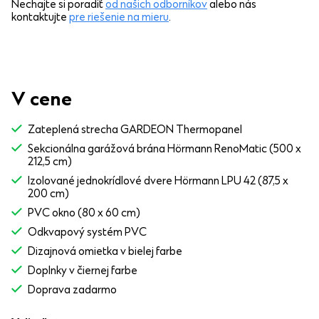
Nechajte si poradiť
od našich odborníkov
alebo nás
kontaktujte
pre riešenie na mieru
.
V cene
Zateplená strecha GARDEON Thermopanel
Sekcionálna garážová brána Hörmann RenoMatic (500 x
212,5 cm)
Izolované jednokrídlové dvere Hörmann LPU 42 (87,5 x
200 cm)
PVC okno (80 x 60 cm)
Odkvapový systém PVC
Dizajnová omietka v bielej farbe
Doplnky v čiernej farbe
Doprava zadarmo