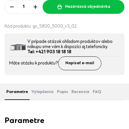
Nezáväzná objednávka
Kód produktu:
gs_5800_5000_v3_02
V prípade otázok ohľadom produktov alebo
nákupu sme vám k dispozíci aj telefonicky.
Tel: +421 903 18 18 18
Máte otázku k produktu?
Napísať e-mail
Parametre
Vylepšenia
Popis
Recenzie
FAQ
Parametre