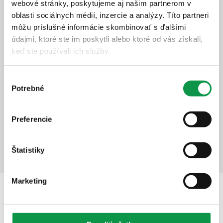
webové stránky, poskytujeme aj našim partnerom v
oblasti sociálnych médií, inzercie a analýzy. Títo partneri
môžu príslušné informácie skombinovať s ďalšími
Zateplené steny Gardeon Thermopanel
údajmi, ktoré ste im poskytli alebo ktoré od vás získali,
keď ste používali ich služby.
Väčší komfort v zime i v lete
Menej hluku z vonku
Výber
Väčšia stabilita
Potrebné
súhlasu
+1 292,-
€
Preferencie
Zobraziť detail
Pridať do košíka
Štatistiky
Marketing
Popis