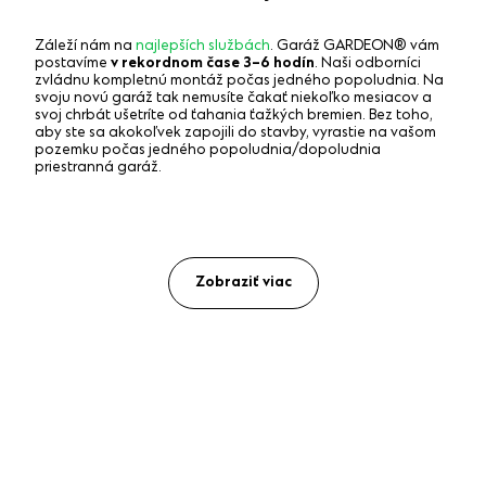
Záleží nám na
najlepších službách
. Garáž GARDEON® vám
postavíme
v rekordnom čase 3–6 hodín
. Naši odborníci
zvládnu kompletnú montáž počas jedného popoludnia. Na
svoju novú garáž tak nemusíte čakať niekoľko mesiacov a
svoj chrbát ušetríte od ťahania ťažkých bremien. Bez toho,
aby ste sa akokoľvek zapojili do stavby, vyrastie na vašom
pozemku počas jedného popoludnia/dopoludnia
priestranná garáž.
Zobraziť viac