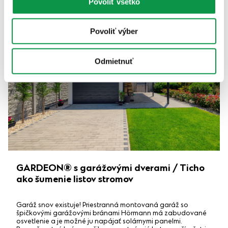
Povoliť všetko
Povoliť výber
Odmietnuť
GARDEON® s garážovými dverami / Ticho
ako šumenie listov stromov
Garáž snov existuje! Priestranná montovaná garáž so
špičkovými garážovými bránami Hörmann má zabudované
osvetlenie a je možné ju napájať solárnymi panelmi.