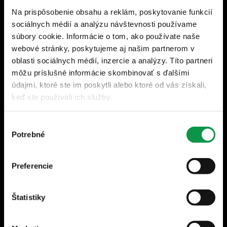
Po–Pi | 7:30–17:00
Na prispôsobenie obsahu a reklám, poskytovanie funkcií
shop@gardeon.sk
sociálnych médií a analýzu návštevnosti používame
súbory cookie. Informácie o tom, ako používate naše
GARDEON, s.r.o.
webové stránky, poskytujeme aj našim partnerom v
Turčiansky Ďur č. 49
oblasti sociálnych médií, inzercie a analýzy. Títo partneri
038 43 Turčiansky Ďur
môžu príslušné informácie skombinovať s ďalšími
Slovensko
údajmi, ktoré ste im poskytli alebo ktoré od vás získali,
keď ste používali ich služby.
Výber
Potrebné
Newsletter - odoberajte novinky a užitočné tipy
súhlasu
• Za účelom zasielania newsletterov súhlasím so spracúvaním
svojich osobných údajov podľa Zásad spracovania osobných
Preferencie
údajov. Beriem na vedomie, že odber môžem kedykoľvek
zrušiť.
Štatistiky