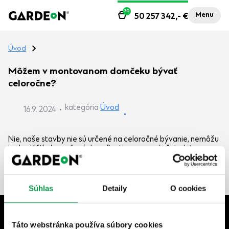
30
Menu
50 257 342,-
€
Úvod
Môžem v montovanom domčeku bývať
celoročne?
kategória
Úvod
16.9. 2024
Nie, naše stavby nie sú určené na celoročné bývanie, nemôžu
teda slúžiť ako rodinný dom. Svojpomocne si však viete
montovaný záhradný domček upraviť napríklad na víkendovú
chatu.
Súhlas
Detaily
O cookies
+421 903 18 18 18
Táto webstránka používa súbory cookies