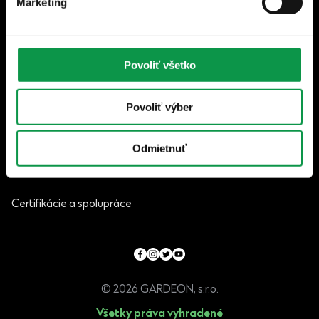
Marketing
Odoberať
Za účelom zasielania newsletterov súhlasím so
spracovaním svojich osobných údajov podľa
Zásad spracovania osobných údajov
.
Povoliť všetko
Povoliť výber
Pre zákazníkov
Odmietnuť
Možnosti doručenia
Certifikácie a spolupráce
© 2026 GARDEON, s.r.o.
Všetky práva vyhradené