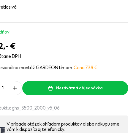
etlosivá
ždňov
2,-
€
átane DPH
fesionálna montáž GARDEON tímom
Cena 738
€
Nezáväzná objednávka
duktu:
ghs_3500_2000_v5_06
V prípade otázok ohľadom produktov alebo nákupu sme
vám k dispozíci aj telefonicky.