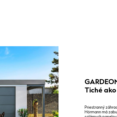
GARDEON®
Tiché ako
Priestranný záhr
Hörmann má zabud
solárnych panelov