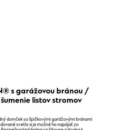
 s garážovou bránou /
 šumenie listov stromov
adný domček so špičkovými garážovými bránami
ované svetlo a je možné ho napájať zo
. Bezpečnostná brána sa šikovne zatvára k