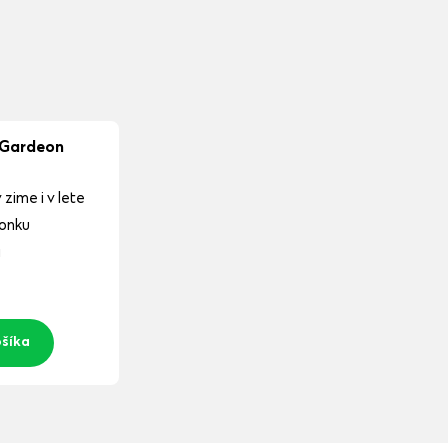
 Gardeon
 zime i v lete
vonku
a
ošíka