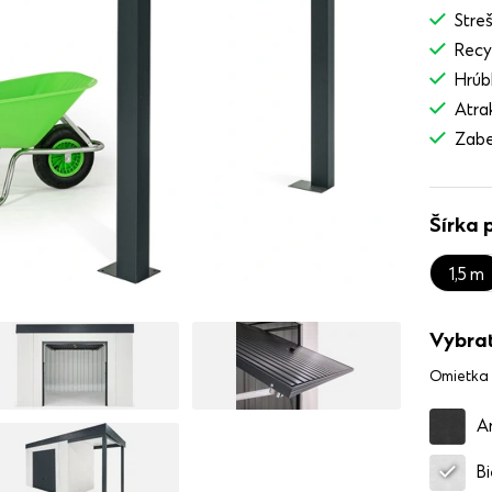
Stre
Recy
Hrúb
Atra
Zabe
Šírka 
1,5 m
Vybrať
Omietka
A
Bi