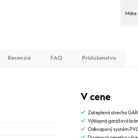
Máte 
Recenzie
FAQ
Príslušenstvo
V cene
Zateplená strecha GA
Výklopná garážová brán
Odkvapový systém PV