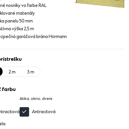
šné nosníky vo farbe RAL
klované materiály
ka panelu 50 mm
ktívna výška 2,5 m
zpečná garážová brána Hörmann
prístrešku
2 m
3 m
 farbu
Atika, okno, dvere
ntracitová
Antracitová
ela