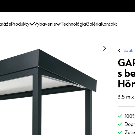
aráže
Produkty
Vybavenie
Technológia
Galéria
Kontakt
Späť 
GA
s b
Hör
3,5 m x
100%
Dopr
Zate