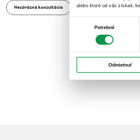
alebo ktoré od vás získali, ke
Nezáväzná konzultácia
Výber
Potrebné
súhlasu
Odmietnuť