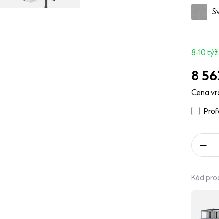
Sv
8-10 tý
8 56
Cena vr
Pro
Kód pro