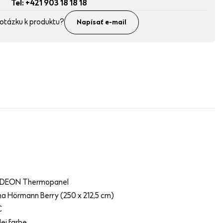
Tel: +421 903 18 18 18
otázku k produktu?
Napísať e-mail
RDEON Thermopanel
a Hörmann Berry (250 x 212,5 cm)
C