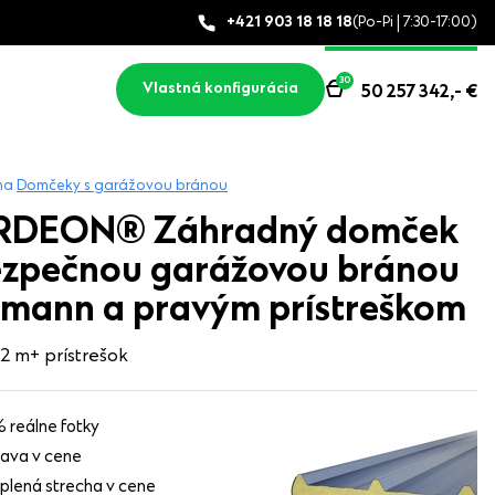
+421 903 18 18 18
(Po-Pi | 7:30-17:00)
30
Vlastná konfigurácia
50 257 342,-
€
na
Domčeky s garážovou bránou
RDEON® Záhradný domček
ezpečnou garážovou bránou
mann a pravým prístreškom
 2 m
+ prístrešok
 reálne fotky
ava v cene
plená strecha v cene