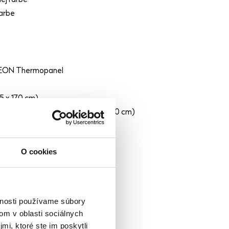
ej farbe
farbe
DEON Thermopanel
35 x 170 cm)
é dvere Hörmann LPU 42 (87,5 x 200 cm)
rava doplnkov Gardeon Exclusive
 GARDEON tímom
O cookies
vnosti používame súbory
om v oblasti sociálnych
mi, ktoré ste im poskytli