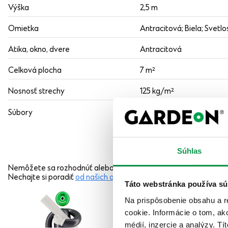
Výška
2,5 m
Omietka
Antracitová; Biela; Svetlo
Atika, okno, dvere
Antracitová
Celková plocha
7 m²
Nosnosť strechy
125 kg/m²
Požiadavky na podkl
Súbory
Pôdorys
Súhlas
Nemôžete sa rozhodnúť alebo chcete niečo iné?
Nechajte si poradiť
od našich odborníkov
alebo nás kontaktujte
Táto webstránka používa sú
Na prispôsobenie obsahu a r
cookie. Informácie o tom, ak
médií, inzercie a analýzy. Tí