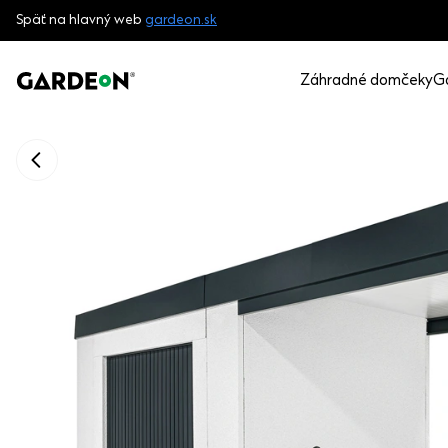
Späť na hlavný web
gardeon.sk
Záhradné domčeky
G