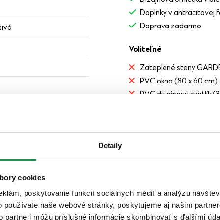
Dizajnová omietka v biel
Doplnky v antracitovej 
Doprava zadarmo
sivá
Voliteľné
Zateplené steny GAR
PVC okno (80 x 60 cm)
PVC dizajnový svetlík (
Izolované jednokrídlov
ad
Špeciálna povrchová úp
Profesionálna montáž
Detaily
Pôdorys
pre riešenie na mieru
.
bory cookies
eklám, poskytovanie funkcií sociálnych médií a analýzu návšte
o používate naše webové stránky, poskytujeme aj našim partner
to partneri môžu príslušné informácie skombinovať s ďalšími údaj