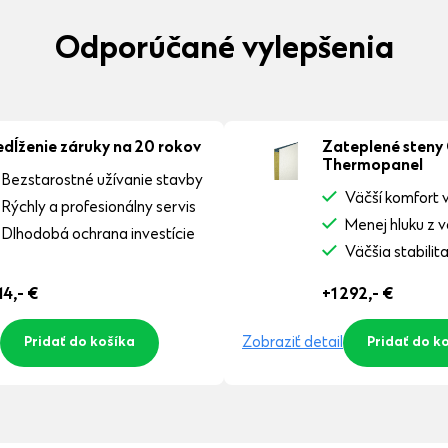
Odporúčané vylepšenia
edĺženie záruky na 20 rokov
Zateplené steny
Thermopanel
Bezstarostné užívanie stavby
Väčší komfort v
Rýchly a profesionálny servis
Menej hluku z 
Dlhodobá ochrana investície
Väčšia stabilit
14,-
€
+1 292,-
€
Zobraziť detail
Pridať do košíka
Pridať do k