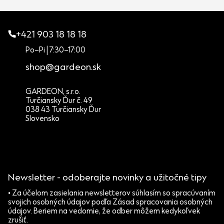
+421 903 18 18 18
Po–Pi | 7:30–17:00
shop@gardeon.sk
GARDEON, s.r.o.
Turčiansky Ďur č. 49
038 43 Turčiansky Ďur
Slovensko
Newsletter - odoberajte novinky a užitočné tipy
• Za účelom zasielania newsletterov súhlasím so spracúvaním
svojich osobných údajov podľa Zásad spracovania osobných
údajov. Beriem na vedomie, že odber môžem kedykoľvek
zrušiť.