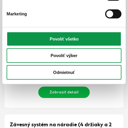
Marketing
Povoliť všetko
Povoliť výber
65,-
€
Cena vrátane DPH
Odmietnuť
skladom
Zobraziť detail
Závesný systém na náradie (4 držiaky a 2