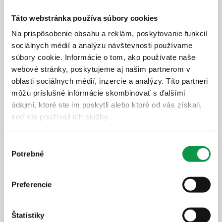
Táto webstránka používa súbory cookies
51,-
€
Na prispôsobenie obsahu a reklám, poskytovanie funkcií
sociálnych médií a analýzu návštevnosti používame
Cena vrátane DPH
súbory cookie. Informácie o tom, ako používate naše
skladom
webové stránky, poskytujeme aj našim partnerom v
oblasti sociálnych médií, inzercie a analýzy. Títo partneri
Zobraziť detail
môžu príslušné informácie skombinovať s ďalšími
údajmi, ktoré ste im poskytli alebo ktoré od vás získali,
keď ste používali ich služby.
Závesný systém na náradie (5 držiakov)
Výber
Potrebné
súhlasu
Preferencie
Štatistiky