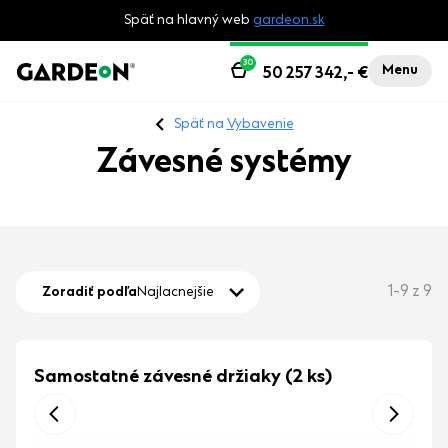
Späť na hlavný web
gardeon.sk
30
Menu
50 257 342,-
€
Späť na
Vybavenie
Závesné systémy
1-9 z 9
Zoradiť podľa
Najlacnejšie
Samostatné závesné držiaky (2 ks)