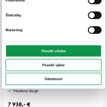
Preferencie
Štatistiky
Marketing
100% reálne fotky
Povoliť všetko
Doprava v cene
Zateplená strecha v cene
Povoliť výber
Strešné nosníky vo farbe RAL
Hrúbka panelu 50 mm
Atraktívna výška 2,5 m
Odmietnuť
Izolované zabezpečné dvere Hörmann
Moderný dizajn
7 938,-
€