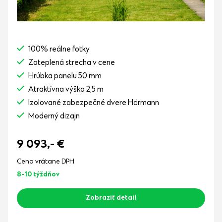
100% reálne fotky
Zateplená strecha v cene
Hrúbka panelu 50 mm
Atraktívna výška 2,5 m
Izolované zabezpečné dvere Hörmann
Moderný dizajn
9 093,-
€
Cena vrátane DPH
8-10 týždňov
Zobraziť detail