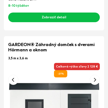
8-10 týždňov
Zobraziť detail
GARDEON® Záhradný domček s dverami
Hörmann a oknom
3,5 m x 3,6 m
Celková výška zľavy 2 128 €
-21%