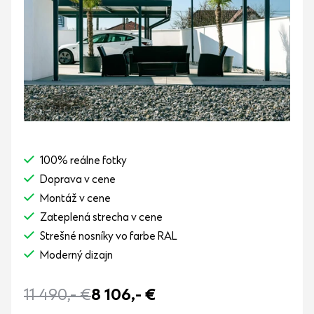
100% reálne fotky
Doprava v cene
Montáž v cene
Zateplená strecha v cene
Strešné nosníky vo farbe RAL
Moderný dizajn
11 490,-
€
8 106,-
€