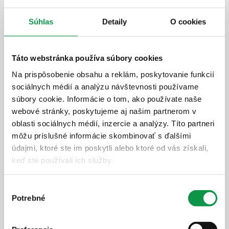
Cena vrátane DPH
Súhlas
Detaily
O cookies
skladom
Zobraziť detail
Táto webstránka používa súbory cookies
Na prispôsobenie obsahu a reklám, poskytovanie funkcií
sociálnych médií a analýzu návštevnosti používame
súbory cookie. Informácie o tom, ako používate naše
GARDEON® Záhradný domček s dverami
webové stránky, poskytujeme aj našim partnerom v
Hörmann, oknom, svetlíkom a prístreškom
oblasti sociálnych médií, inzercie a analýzy. Títo partneri
môžu príslušné informácie skombinovať s ďalšími
4 m x 3 m
+ prístrešok
údajmi, ktoré ste im poskytli alebo ktoré od vás získali,
keď ste používali ich služby.
Výber
Potrebné
súhlasu