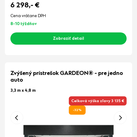
6 298,-
€
Cena vrátane DPH
8-10 týždňov
Zobraziť detail
Zvýšený prístrešok GARDEON® - pre jedno
auto
3,3 m x 4,8 m
Celková výška zľavy 3 135 €
-32%