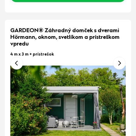
GARDEON® Záhradný domček s dverami
Hörmann, oknom, svetlíkom a prístreškom
vpredu
4 m x 3 m
+ prístrešok