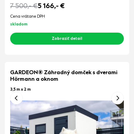
7 500,-
€
5 166,-
€
Cena vrátane DPH
skladom
Zobraziť detail
GARDEON® Záhradný domček s dverami
Hörmann a oknom
3,5 m x 2 m