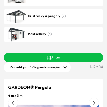
Prístrešky a pergoly
(7)
Bestsellery
(5)
Filter
1-12 z 34
Zoradiť podľa
Najpredávanejšie
GARDEON® Pergola
4 m x 3 m