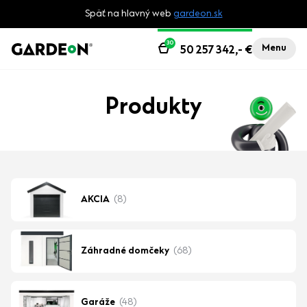
Späť na hlavný web
gardeon.sk
30
Menu
50 257 342,-
€
Produkty
AKCIA
(8)
Záhradné domčeky
(68)
Garáže
(48)