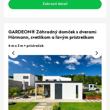
Zobraziť detail
GARDEON® Záhradný domček s dverami
Hörmann, svetlíkom a ľavým prístreškom
4 m x 3 m
+ prístrešok