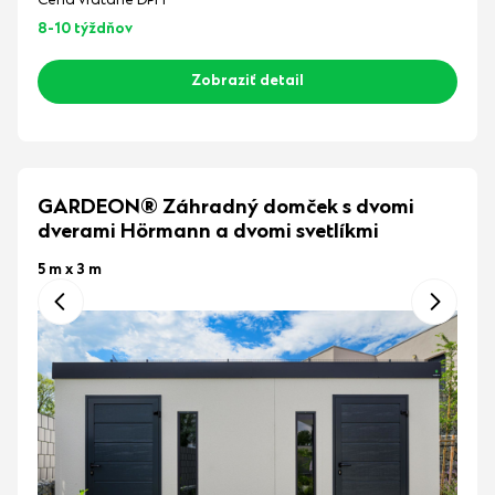
Cena vrátane DPH
8-10 týždňov
Zobraziť detail
GARDEON® Záhradný domček s dvomi
dverami Hörmann a dvomi svetlíkmi
5 m x 3 m