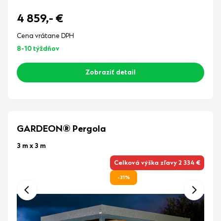
4 859,-
€
Cena vrátane DPH
8-10 týždňov
Zobraziť detail
GARDEON® Pergola
3 m x 3 m
Celková výška zľavy 2 334 €
-31%