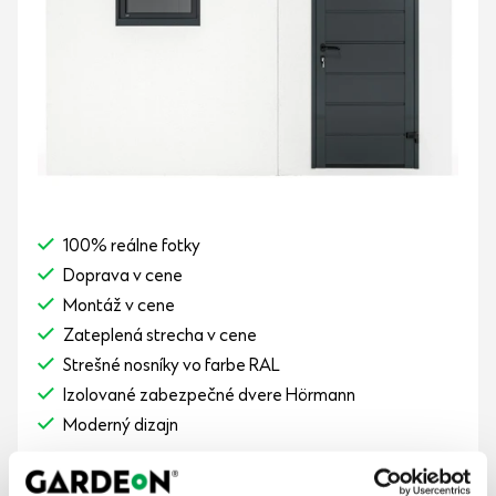
100% reálne fotky
Doprava v cene
Montáž v cene
Zateplená strecha v cene
Strešné nosníky vo farbe RAL
Izolované zabezpečné dvere Hörmann
Moderný dizajn
10 000,-
€
7 872,-
€