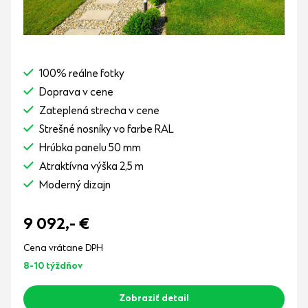
100% reálne fotky
Doprava v cene
Zateplená strecha v cene
Strešné nosníky vo farbe RAL
Hrúbka panelu 50 mm
Atraktívna výška 2,5 m
Moderný dizajn
9 092,-
€
Cena vrátane DPH
8-10 týždňov
Zobraziť detail