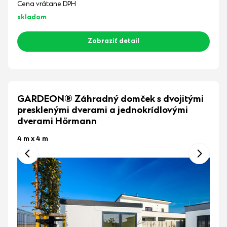
Cena vrátane DPH
skladom
Zobraziť detail
GARDEON® Záhradný domček s dvojitými
presklenými dverami a jednokrídlovými
dverami Hörmann
4 m x 4 m