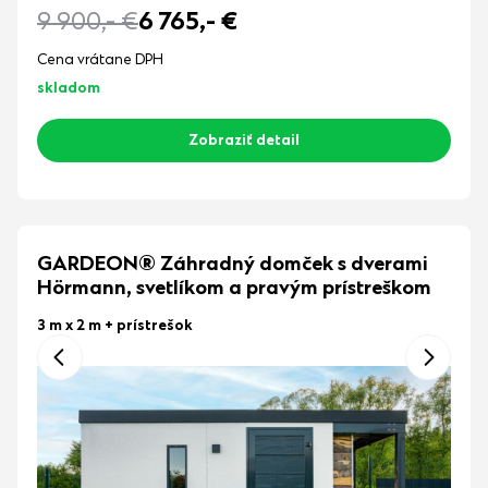
9 900,-
€
6 765,-
€
Cena vrátane DPH
skladom
Zobraziť detail
GARDEON® Záhradný domček s dverami
Hörmann, svetlíkom a pravým prístreškom
3 m x 2 m
+ prístrešok