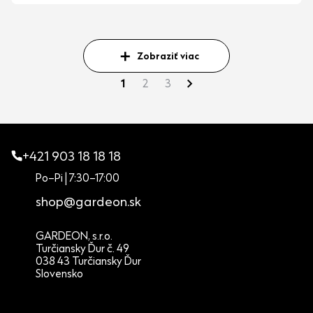
Zobraziť viac
1
2
3
+421 903 18 18 18
Po–Pi | 7:30–17:00
shop@gardeon.sk
GARDEON, s.r.o.
Turčiansky Ďur č. 49
038 43 Turčiansky Ďur
Slovensko