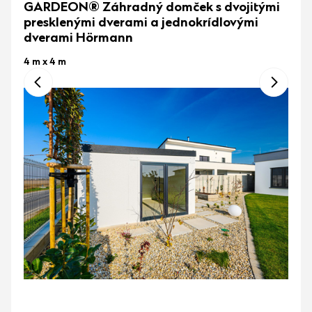
GARDEON® Záhradný domček s dvojitými
presklenými dverami a jednokrídlovými
dverami Hörmann
4 m x 4 m