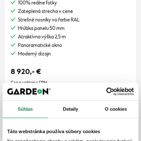
100% reálne fotky
Zateplená strecha v cene
Strešné nosníky vo farbe RAL
Hrúbka panelu 50 mm
Atraktívna výška 2,5 m
Panoramatické okno
Moderný dizajn
8 920,-
€
Cena vrátane DPH
8-10 týždňov
Zobraziť detail
Súhlas
Detaily
O cookies
Táto webstránka používa súbory cookies