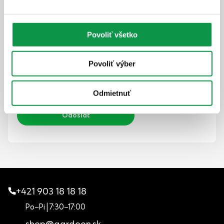
Povoliť všetko
Priložiť súbory (voliteľné)
Povoliť výber
Beriem na vedomie, že moje osobné údaje budú
spracúvané za účelom vybavenia dopytu podľa
Zásad ochrany osobných údajov
. Súhlasím tiež so
zasielaním informačného newslettera.
Odmietnuť
+421 903 18 18 18
Po–Pi | 7:30–17:00