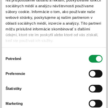
Na prispôsobenie obsahu a reklám, poskytovanie funkcií
Montovaná stavba GARDEON® na
sociálnych médií a analýzu návštevnosti používame
mieru
súbory cookie. Informácie o tom, ako používate naše
Nenašli ste čo ste hľadali? Máte špeciálne požiadavky?
webové stránky, poskytujeme aj našim partnerom v
Porozprávajte sa s odborníkom alebo vyplňte formulár
oblasti sociálnych médií, inzercie a analýzy. Títo partneri
môžu príslušné informácie skombinovať s ďalšími
nižšie a my sa vám ozveme do jedného pracovného
údajmi, ktoré ste im poskytli alebo ktoré od vás získali,
dňa.
keď ste používali ich služby.
Výber
Potrebné
súhlasu
Preferencie
Štatistiky
Marketing