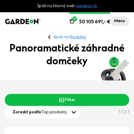
Späť na hlavný web
gardeon.sk
29
Menu
50 105 691,-
€
Späť na
Produkty
Panoramatické záhradné
domčeky
Filter
1-1 z 1
Zoradiť podľa
Top produkty