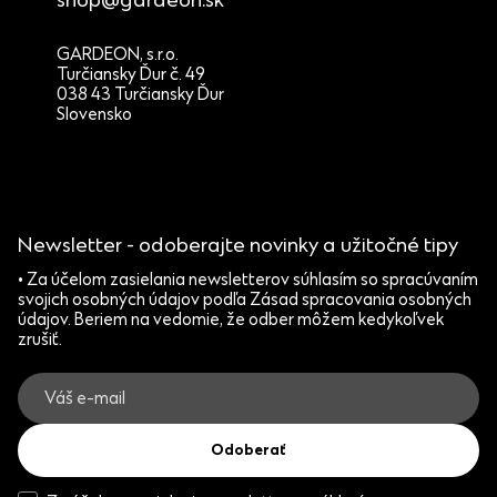
shop@gardeon.sk
GARDEON, s.r.o.
Turčiansky Ďur č. 49
038 43 Turčiansky Ďur
Slovensko
Newsletter - odoberajte novinky a užitočné tipy
• Za účelom zasielania newsletterov súhlasím so spracúvaním
svojich osobných údajov podľa Zásad spracovania osobných
údajov. Beriem na vedomie, že odber môžem kedykoľvek
zrušiť.
Odoberať