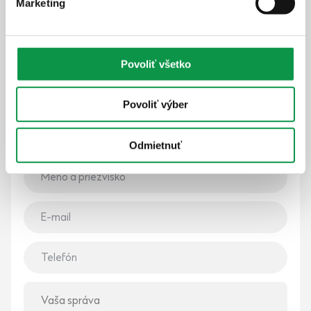
Marketing
Montovaná stavba GARDEON® na
mieru
Povoliť všetko
Nenašli ste čo ste hľadali? Máte špeciálne požiadavky?
Porozprávajte sa s odborníkom alebo vyplňte formulár
Povoliť výber
nižšie a my sa vám ozveme do jedného pracovného
dňa.
Odmietnuť