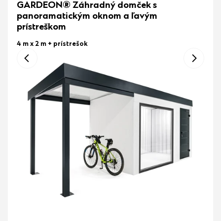
GARDEON® Záhradný domček s
panoramatickým oknom a ľavým
prístreškom
4 m x 2 m
+ prístrešok