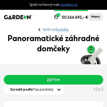
Späť na hlavný web
gardeon.sk
31
Menu
50 266 692,-
€
Späť na
Produkty
Panoramatické záhradné
domčeky
Filter
1-2 z 2
Zoradiť podľa
Top produkty