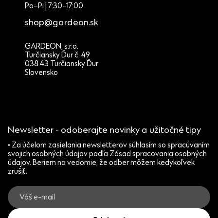
Po–Pi | 7:30–17:00
shop@gardeon.sk
GARDEON, s.r.o.
Turčiansky Ďur č. 49
038 43 Turčiansky Ďur
Slovensko
Newsletter - odoberajte novinky a užitočné tipy
• Za účelom zasielania newsletterov súhlasím so spracúvaním
svojich osobných údajov podľa Zásad spracovania osobných
údajov. Beriem na vedomie, že odber môžem kedykoľvek
zrušiť.