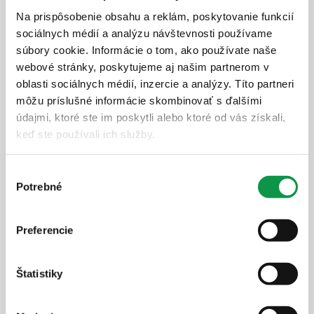
Na prispôsobenie obsahu a reklám, poskytovanie funkcií
100% reálne fotky
sociálnych médií a analýzu návštevnosti používame
Doprava v cene
súbory cookie. Informácie o tom, ako používate naše
Zateplená strecha v cene
webové stránky, poskytujeme aj našim partnerom v
Strešné nosníky vo farbe RAL
oblasti sociálnych médií, inzercie a analýzy. Títo partneri
Viac vnútorného priestoru
môžu príslušné informácie skombinovať s ďalšími
Hrúbka panelu 50 mm
údajmi, ktoré ste im poskytli alebo ktoré od vás získali,
Atraktívna výška 2,5 m
keď ste používali ich služby.
Panoramatické okno
Výber
Potrebné
súhlasu
9 587,-
€
Cena vrátane DPH
Preferencie
8-10 týždňov
Zobraziť detail
Štatistiky