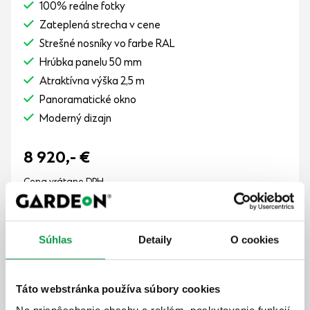
100% reálne fotky
Zateplená strecha v cene
Strešné nosníky vo farbe RAL
Hrúbka panelu 50 mm
Atraktívna výška 2,5 m
Panoramatické okno
Moderný dizajn
8 920,-
€
Cena vrátane DPH
8-10 týždňov
Zobraziť detail
Súhlas
Detaily
O cookies
Táto webstránka používa súbory cookies