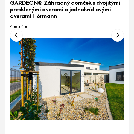
GARDEON® Záhradný domček s dvojitými
presklenými dverami a jednokrídlovými
dverami Hörmann
4 m x 4 m