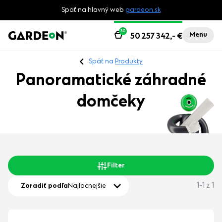
Späť na hlavný web
gardeon.sk
30
Menu
50 257 342,-
€
Späť na
Produkty
Panoramatické záhradné
domčeky
Filter
1-1 z 1
Zoradiť podľa
Najlacnejšie