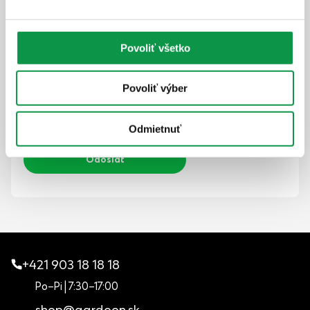
Povoliť všetko
Priložiť súbory (voliteľné)
Povoliť výber
Beriem na vedomie, že moje osobné údaje budú
spracúvané za účelom vybavenia dopytu podľa
Zásad ochrany osobných údajov
. Súhlasím tiež so
zasielaním informačného newslettera.
Odmietnuť
+421 903 18 18 18
Po–Pi | 7:30–17:00