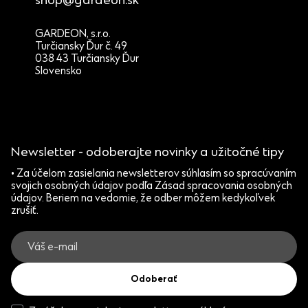
shop@gardeon.sk
GARDEON, s.r.o.
Turčiansky Ďur č. 49
038 43 Turčiansky Ďur
Slovensko
Newsletter - odoberajte novinky a užitočné tipy
• Za účelom zasielania newsletterov súhlasím so spracúvaním
svojich osobných údajov podľa Zásad spracovania osobných
údajov. Beriem na vedomie, že odber môžem kedykoľvek
zrušiť.
Odoberať