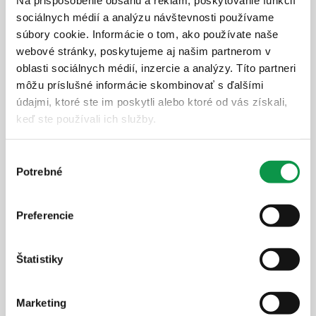
Na prispôsobenie obsahu a reklám, poskytovanie funkcií
Montovaná stavba GARDEON® na
sociálnych médií a analýzu návštevnosti používame
mieru
súbory cookie. Informácie o tom, ako používate naše
Nenašli ste čo ste hľadali? Máte špeciálne požiadavky?
webové stránky, poskytujeme aj našim partnerom v
Porozprávajte sa s odborníkom alebo vyplňte formulár
oblasti sociálnych médií, inzercie a analýzy. Títo partneri
môžu príslušné informácie skombinovať s ďalšími
nižšie a my sa vám ozveme do jedného pracovného
údajmi, ktoré ste im poskytli alebo ktoré od vás získali,
dňa.
keď ste používali ich služby.
Výber
Potrebné
súhlasu
Preferencie
Štatistiky
Marketing