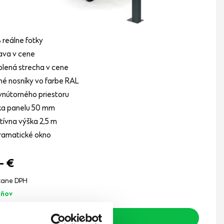
reálne fotky
ava v cene
lená strecha v cene
né nosníky vo farbe RAL
vnútorného priestoru
ka panelu 50 mm
tívna výška 2,5 m
ramatické okno
,-
€
tane DPH
dňov
Zobraziť detail