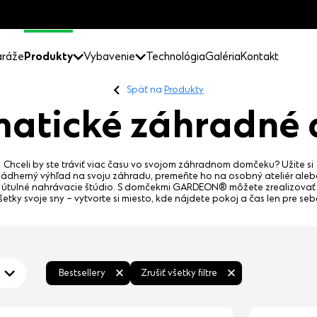
ráže
Produkty
Vybavenie
Technológia
Galéria
Kontakt
Späť na
Produkty
atické záhradné
Chceli by ste tráviť viac času vo svojom záhradnom domčeku? Užite si
ádherný výhľad na svoju záhradu, premeňte ho na osobný ateliér ale
útulné nahrávacie štúdio. S domčekmi GARDEON® môžete zrealizovať
šetky svoje sny – vytvorte si miesto, kde nájdete pokoj a čas len pre seb
Bestsellery
Zrušiť všetky filtre