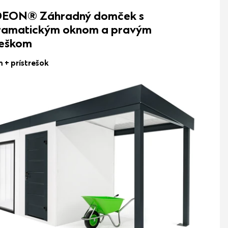
EON® Záhradný domček s
ramatickým oknom a pravým
reškom
 m
+ prístrešok