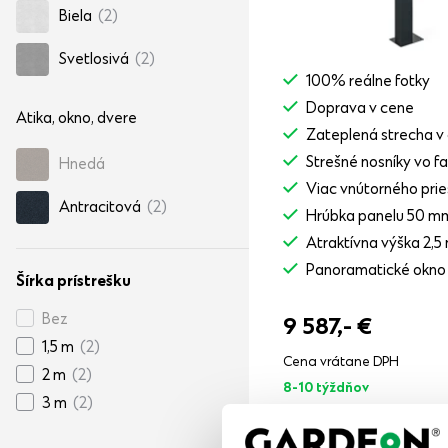
Biela
(2)
Svetlosivá
(2)
100% reálne fotky
Doprava v cene
Atika, okno, dvere
Zateplená strecha v
Strešné nosníky vo f
Hnedá
Viac vnútorného prie
Antracitová
(2)
Hrúbka panelu 50 m
Atraktívna výška 2,5
Panoramatické okno
Šírka prístrešku
Bez
9 587,-
€
1,5 m
(2)
Cena vrátane DPH
2 m
(2)
8-10 týždňov
3 m
(2)