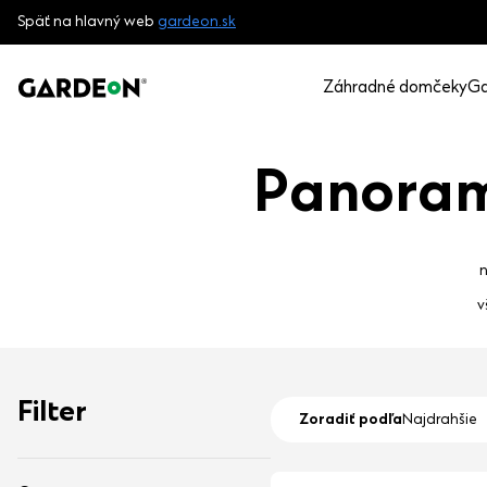
Späť na hlavný web
gardeon.sk
Záhradné domčeky
Ga
Panoram
n
v
Filter
Zoradiť podľa
Najdrahšie