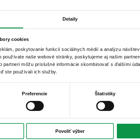
Detaily
vba GARDEON® na mieru
bory cookies
ali? Máte špeciálne požiadavky?
eklám, poskytovanie funkcií sociálnych médií a analýzu návšte
rníkom alebo vyplňte formulár nižšie a my
o používate naše webové stránky, poskytujeme aj našim partner
ého pracovného dňa.
to partneri môžu príslušné informácie skombinovať s ďalšími údaj
ď ste používali ich služby.
Preferencie
Štatistiky
Povoliť výber