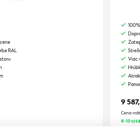
100% 
Dopr
 cene
Zatep
arbe RAL
Streš
storu
Viac 
m
Hrúb
 m
Atrak
Pano
9 587
Cena vrá
8-10 týž
Zobraziť detail