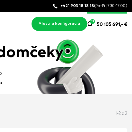
+421 903 18 18 18
(Po-Pi | 7:30-17:00)
29
Vlastná konfigurácia
50 105 691,-
€
 domčeky
bo
a.
1-2 z 2