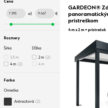
Cena
GARDEON® Záh
panoramatický
až
€
prístreškom
4 m x 2 m
+ prístrešok
Rozmery
Šírka
Dĺžka
3,5 m
2 m
(2)
4 m
(2)
4 m
Farba
Omietka
Antracitová
(2)