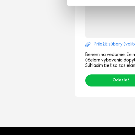
Priložiť súbory (voli
Beriem na vedomie, že 
účelom vybavenia dopy
Súhlasím tiež so zasiel