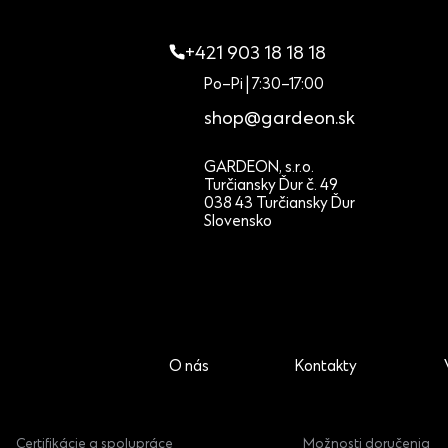
+421 903 18 18 18
Po–Pi | 7:30–17:00
shop@gardeon.sk
GARDEON, s.r.o.
Turčiansky Ďur č. 49
038 43 Turčiansky Ďur
Slovensko
O nás
Kontakty
Certifikácie a spolupráce
Možnosti doručenia