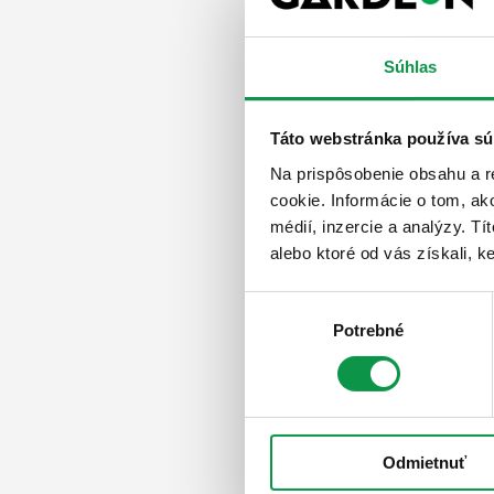
Súhlas
Montovaná sta
Táto webstránka používa sú
Nenašli ste čo ste hľad
Na prispôsobenie obsahu a r
Porozprávajte sa s odbo
cookie. Informácie o tom, ak
sa vám ozveme do jedn
médií, inzercie a analýzy. Tí
alebo ktoré od vás získali, ke
Výber
Potrebné
súhlasu
Odmietnuť