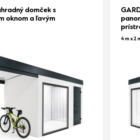
radný domček s
GARD
m oknom a ľavým
pano
príst
4 m x 2