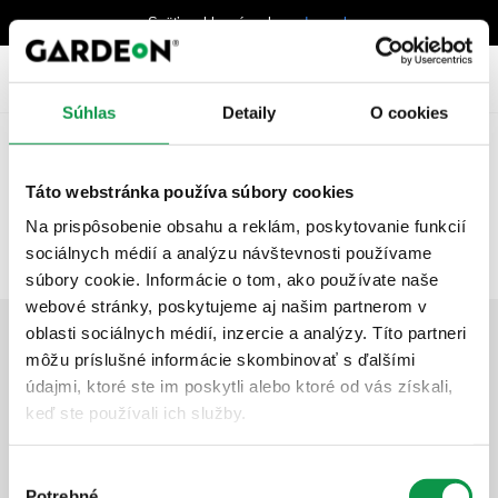
Späť na hlavný web
gardeon.sk
31
Menu
50 266 692,-
€
Súhlas
Detaily
O cookies
Späť na
Produkty
Domčeky s garážovou
Táto webstránka používa súbory cookies
bránou
Na prispôsobenie obsahu a reklám, poskytovanie funkcií
sociálnych médií a analýzu návštevnosti používame
súbory cookie. Informácie o tom, ako používate naše
webové stránky, poskytujeme aj našim partnerom v
oblasti sociálnych médií, inzercie a analýzy. Títo partneri
môžu príslušné informácie skombinovať s ďalšími
Filter
údajmi, ktoré ste im poskytli alebo ktoré od vás získali,
keď ste používali ich služby.
1-12 z 15
Zoradiť podľa
Top produkty
Výber
Potrebné