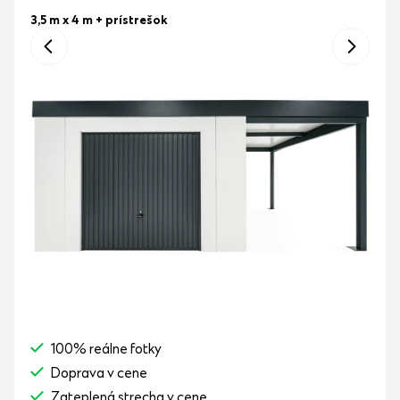
3,5 m x 4 m
+ prístrešok
100% reálne fotky
Doprava v cene
Zateplená strecha v cene