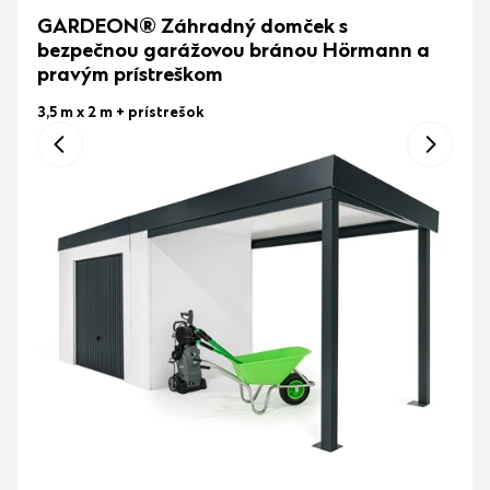
GARDEON® Záhradný domček s
bezpečnou garážovou bránou Hörmann a
pravým prístreškom
3,5 m x 2 m
+ prístrešok