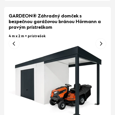
GARDEON® Záhradný domček s
bezpečnou garážovou bránou Hörmann a
pravým prístreškom
4 m x 2 m
+ prístrešok