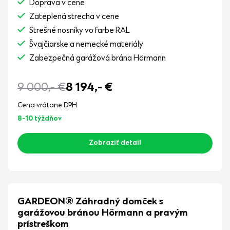
Doprava v cene
Zateplená strecha v cene
Strešné nosníky vo farbe RAL
Švajčiarske a nemecké materiály
Zabezpečná garážová brána Hörmann
9 000,-
€
8 194,-
€
Cena vrátane DPH
8-10 týždňov
Zobraziť detail
GARDEON® Záhradný domček s
garážovou bránou Hörmann a pravým
prístreškom