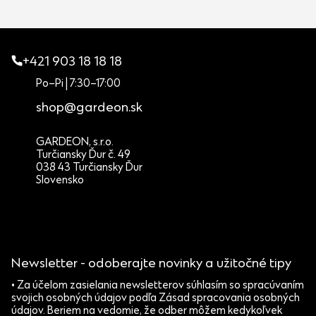
+421 903 18 18 18
Po–Pi | 7:30–17:00
shop@gardeon.sk
GARDEON, s.r.o.
Turčiansky Ďur č. 49
038 43 Turčiansky Ďur
Slovensko
Newsletter - odoberajte novinky a užitočné tipy
• Za účelom zasielania newsletterov súhlasím so spracúvaním
svojich osobných údajov podľa Zásad spracovania osobných
údajov. Beriem na vedomie, že odber môžem kedykoľvek