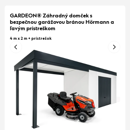
GARDEON® Záhradný domček s
bezpečnou garážovou bránou Hörmann a
ľavým prístreškom
4 m x 2 m
+ prístrešok