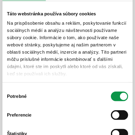
GARDEON® Záhradný domček s
Táto webstránka používa súbory cookies
garážovou bránou Hörmann a pravým
Na prispôsobenie obsahu a reklám, poskytovanie funkcií
prístreškom
sociálnych médií a analýzu návštevnosti používame
3 m x 2 m
+ prístrešok
súbory cookie. Informácie o tom, ako používate naše
webové stránky, poskytujeme aj našim partnerom v
oblasti sociálnych médií, inzercie a analýzy. Títo partneri
môžu príslušné informácie skombinovať s ďalšími
údajmi, ktoré ste im poskytli alebo ktoré od vás získali,
keď ste používali ich služby.
Výber
Potrebné
súhlasu
Preferencie
Štatistiky