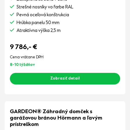
Strešné nosníky vo farbe RAL
Pevná oceľová konštrukcia
Hrúbka panelu 50 mm
Atraktívna výška 2,5 m
9 786,-
€
Cena vrátane DPH
8-10 týždňov
Zobraziť detail
GARDEON® Záhradný domček s
garážovou bránou Hörmann a ľavým
prístreškom