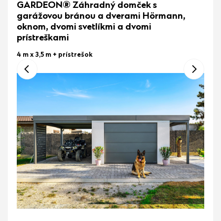
GARDEON® Záhradný domček s
garážovou bránou a dverami Hörmann,
oknom, dvomi svetlíkmi a dvomi
prístreškami
4 m x 3,5 m
+ prístrešok