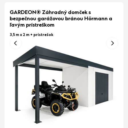
GARDEON® Záhradný domček s
bezpečnou garážovou bránou Hörmann a
ľavým prístreškom
3,5 m x 2 m
+ prístrešok