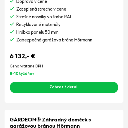
Doprava v cene
Zateplená strecha v cene
Strešné nosníky vo farbe RAL
Recyklované materiály
Hrúbka panelu 50 mm
Zabezpečná garážová brána Hörmann
6 132,-
€
Cena vrátane DPH
8-10 týždňov
Zobraziť detail
GARDEON® Záhradný domček s
garážovou bránou Hörmann