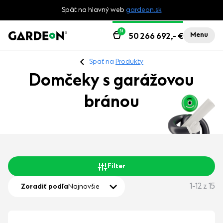
Späť na hlavný web
gardeon.sk
31
Menu
50 266 692,-
€
Späť na
Produkty
Domčeky s garážovou
bránou
Filter
1-12 z 15
Zoradiť podľa
Najnovšie