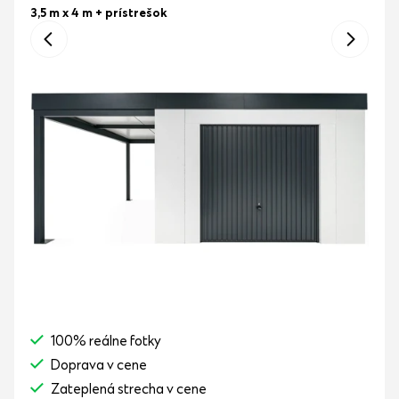
3,5 m x 4 m
+ prístrešok
100% reálne fotky
Doprava v cene
Zateplená strecha v cene