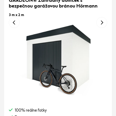
GARDEON® Záhradný domček s
bezpečnou garážovou bránou Hörmann
3 m x 2 m
100% reálne fotky