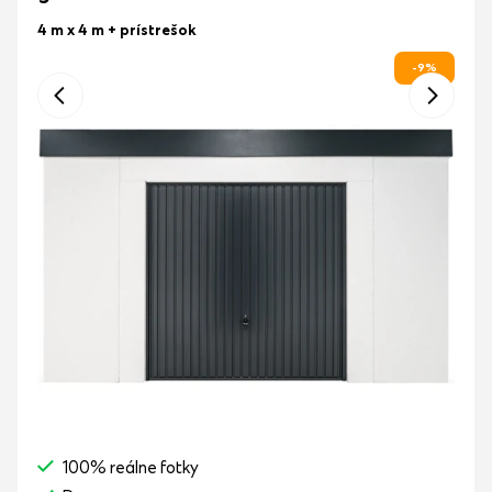
4 m x 4 m
+ prístrešok
-9%
100% reálne fotky