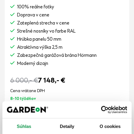
100% reálne fotky
Doprava v cene
Zateplená strecha v cene
Strešné nosníky vo farbe RAL
Hrúbka panelu 50 mm
Atraktívna výška 2,5 m
Zabezpečná garážová brána Hörmann
Moderný dizajn
6 000,-
€
7 148,-
€
Cena vrátane DPH
8-10 týždňov
Zobraziť detail
Súhlas
Detaily
O cookies