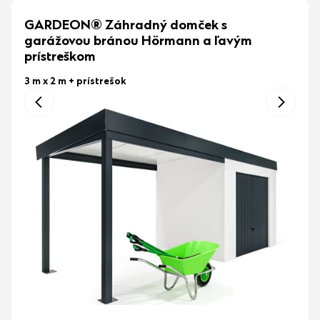
GARDEON® Záhradný domček s
garážovou bránou Hörmann a ľavým
prístreškom
3 m x 2 m
+ prístrešok